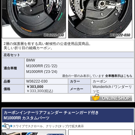
2層の保護層を有する高い耐候性の公道使用品質商品。
美しい折り目の綾織カーボン。
左右セット
BMW
M1000RR ('21-'22)
適合車種
M1000RR ('23-'24)
適合の一部のみ表示しています
全車種表示はこちら
W36222-030
カーボン
品番
カラー
￥303,000
Wunderlich / ワンダーリ
価格
メーカー
￥
333,300
(税込)
ッヒ
---
カーボンインナーリアフェンダー チェーンガード付き
M1000RR カスタムパーツ
スワイプでスクロール、クリック(タップ)で拡大表示