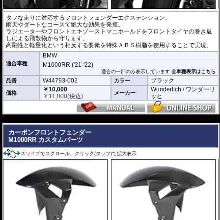
タフな走りに対応するフロントフェンダーエクステンション。
雨天やダートなコースで絶大な効果を発揮。
ラジエーターやフロントエキゾーストマニホールドをフロントタイヤの巻き返
しによる飛散物から守ります。
高剛性と軽量化という相反する要素を特殊ＡＢＳ樹脂を使用することで実現。
BMW
適合車種
M1000RR ('21-'22)
適合の一部のみ表示しています
全車種表示はこちら
W44793-002
ブラック
品番
カラー
￥10,000
Wunderlich / ワンダーリ
価格
メーカー
￥
11,000
(税込)
ッヒ
---
カーボンフロントフェンダー
M1000RR カスタムパーツ
スワイプでスクロール、クリック(タップ)で拡大表示