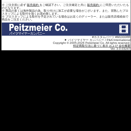
※ ご注文前に必ず
販売規約
をご確認下さい。ご注文確定と共に
販売規約
にご同意いただいたも
のとなります。
※ 商品の多くは海外製品の為、取り付けに加工が必要な場合がございます。また、習熟したプロ
スタップによる取付を強くお奨め致します。
※ プロスタッフによる取付を予定されている場合はお近くのディーラー、または販売店様経由で
商品をご注文ください。
#カスタムパーツ #M1000RR
パイツマイヤー カンパニー / P&A International
Copyright © 2005-2026 Peitzmeier Co. All rights reserved.
特定商取引法に基づく表示 および 会社概要
Ver. 3.0.03247