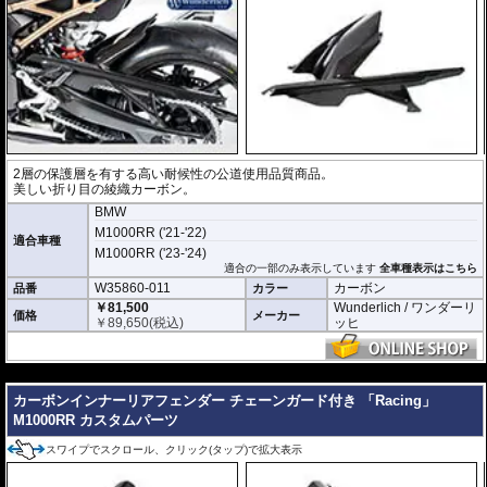
2層の保護層を有する高い耐候性の公道使用品質商品。
美しい折り目の綾織カーボン。
BMW
M1000RR ('21-'22)
適合車種
M1000RR ('23-'24)
適合の一部のみ表示しています
全車種表示はこちら
W35860-011
カーボン
品番
カラー
￥81,500
Wunderlich / ワンダーリ
価格
メーカー
￥
89,650
(税込)
ッヒ
---
カーボンインナーリアフェンダー チェーンガード付き 「Racing」
M1000RR カスタムパーツ
スワイプでスクロール、クリック(タップ)で拡大表示