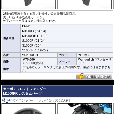
2層の保護層を有する高い耐候性の公道使用品質商品。
美しい折り目の綾織カーボン。
純正パーツと置き換えの簡単取り付け。
BMW
M1000R ('23-'24)
M1000RR ('21-'22)
適合車種
S1000R ('21-'24)
S1000R ('25-)
S1000RR ('19-'24)
W36200-011
カーボン
品番
カラー
￥70,000
Wunderlich / ワンダーリ
価格
メーカー
￥
77,000
(税込)
ッヒ
※写真のカラーリングは広告上の演出です。製品には含まれませ
備考
ん。
---
カーボンフロントフェンダー
M1000RR カスタムパーツ
スワイプでスクロール、クリック(タップ)で拡大表示