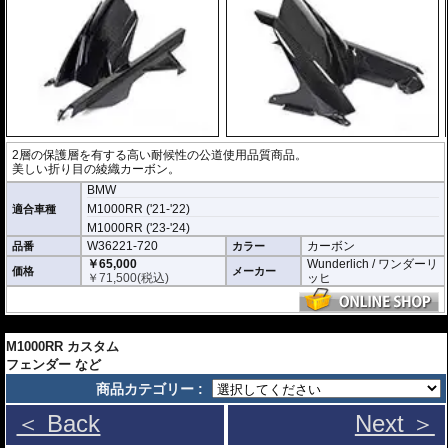
2層の保護層を有する高い耐候性の公道使用品質商品。
美しい折り目の綾織カーボン。
BMW
M1000RR ('21-'22)
適合車種
M1000RR ('23-'24)
W36221-720
カーボン
品番
カラー
￥65,000
Wunderlich / ワンダーリ
価格
メーカー
￥
71,500
(税込)
ッヒ
---
M1000RR カスタム
フェンダー など
商品カテゴリー :
＜ Back
Next ＞