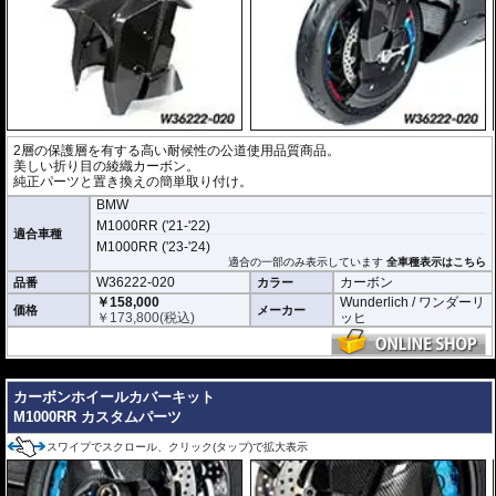
2層の保護層を有する高い耐候性の公道使用品質商品。
美しい折り目の綾織カーボン。
純正パーツと置き換えの簡単取り付け。
BMW
M1000RR ('21-'22)
適合車種
M1000RR ('23-'24)
適合の一部のみ表示しています
全車種表示はこちら
W36222-020
カーボン
品番
カラー
￥158,000
Wunderlich / ワンダーリ
価格
メーカー
￥
173,800
(税込)
ッヒ
---
カーボンホイールカバーキット
M1000RR カスタムパーツ
スワイプでスクロール、クリック(タップ)で拡大表示