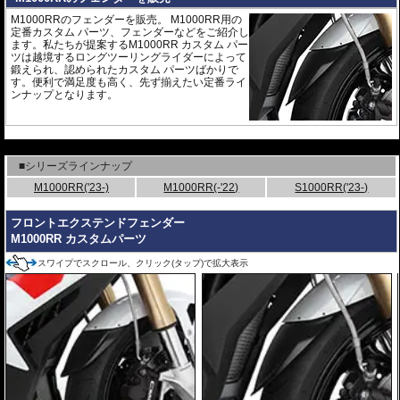
M1000RRのフェンダーを販売。 M1000RR用の
定番カスタム パーツ、フェンダーなどをご紹介し
ます。私たちが提案するM1000RR カスタム パー
ツは越境するロングツーリングライダーによって
鍛えられ、認められたカスタム パーツばかりで
す。便利で満足度も高く、先ず揃えたい定番ライ
ンナップとなります。
---
■シリーズラインナップ
M1000RR('23-)
M1000RR(-'22)
S1000RR('23-)
フロントエクステンドフェンダー
M1000RR カスタムパーツ
スワイプでスクロール、クリック(タップ)で拡大表示