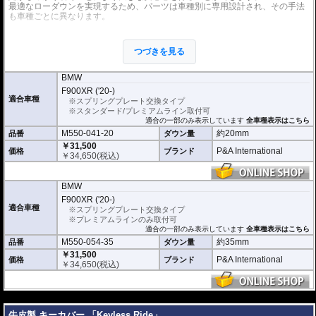
最適なローダウンを実現するため、パーツは車種別に専用設計され、その手法
も車種ごとに異なります。
※ローダウンすることにより、サイドスタンドを必要に応じて短くすることを
お勧めいたします。(ショートサイドスタンドはお客様にてご用意ください。)
つづきを見る
※ダウンする高さによっては、センタースタンドが使用できない、または、取
り外さなくてはいけない場合があります。
※写真は同系ローダウンパーツの代表写真です。実際の商品とは異なる場合が
BMW
あります。
F900XR ('20-)
※フロントフォークの突き出し量を合わせて調整することをお勧めします。(調
適合車種
※スプリングプレート交換タイプ
整可能な車種の場合。推奨調整値はマニュアルに記載)
※スタンダード/プレミアムライン取付可
※安全に関する重要なパーツの為、プロショップによる取付を行ってくださ
適合の一部のみ表示しています
全車種表示はこちら
い。個人でお取付の場合、弊社ではいかなる事象においてその責を負うことが
M550-041-20
約20mm
品番
ダウン量
できません。
￥31,500
P&A International
価格
ブランド
￥
34,650
(税込)
BMW
F900XR ('20-)
適合車種
※スプリングプレート交換タイプ
※プレミアムラインのみ取付可
適合の一部のみ表示しています
全車種表示はこちら
M550-054-35
約35mm
品番
ダウン量
￥31,500
P&A International
価格
ブランド
￥
34,650
(税込)
---
牛皮製 キーカバー 「Keyless Ride」