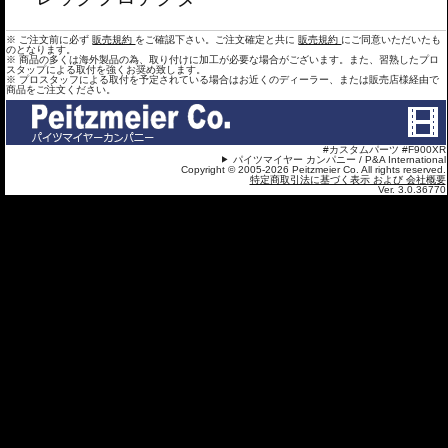
※ ご注文前に必ず
販売規約
をご確認下さい。ご注文確定と共に
販売規約
にご同意いただいたも
のとなります。
※ 商品の多くは海外製品の為、取り付けに加工が必要な場合がございます。また、習熟したプロ
スタップによる取付を強くお奨め致します。
※ プロスタッフによる取付を予定されている場合はお近くのディーラー、または販売店様経由で
商品をご注文ください。
#カスタムパーツ #F900XR
パイツマイヤー カンパニー / P&A International
Copyright © 2005-2026 Peitzmeier Co. All rights reserved.
特定商取引法に基づく表示 および 会社概要
Ver. 3.0.36770