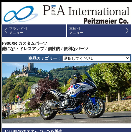
ブランド別
車種別
メニュー
メニュー
F900XR カスタムパーツ
他にない ドレスアップ / 個性的 / 便利なパーツ
商品カテゴリー :
F900XRのカスタム パーツを販売