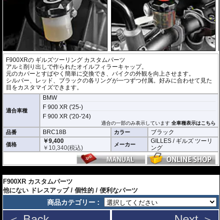
F900XRの
ギルズツーリング カスタムパーツ
アルミ削り出しで作られたオイルフィラーキャップ。
元のカバーとすばやく簡単に交換でき、バイクの外観を向上させます。
シルバー、レッド、ブラックの各リングが一つずつ付属。好みに合わせて見た
目をカスタマイズできます。
BMW
F 900 XR ('25-)
適合車種
F 900 XR ('20-'24)
適合の一部のみ表示しています
全車種表示はこちら
BRC18B
ブラック
品番
カラー
￥9,400
GILLES / ギルズ ツーリ
価格
メーカー
￥
10,340
(税込)
ング
---
F900XR カスタムパーツ
他にない ドレスアップ / 個性的 / 便利なパーツ
商品カテゴリー :
＜ Back
Next ＞