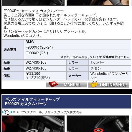
F900XR
の セーフティ カスタムパーツ
美しく上質な表面加工が施されたオイルフィラーキャップ。
取り替えるだけで驚くほどシリンダーヘッドカバーの質感が変わります。
付属の専用工具でなければ、開けることが非常に難しくなり、いたずらを防
止。
シリンダーヘッドカバーにさりげないアクセントを。
Wunderlichのロゴ入り。
BMW
F900XR ('20-'24)
適合車種
F900XR ('25-)
適合の一部のみ表示しています
全車種表示はこちら
W27430-103
シルバー
品番
カラー
W27430-103
チタン
品番
カラー
￥11,100
Wunderlich / ワンダーリ
価格
メーカー
￥
12,210
(税込)
ッヒ
---
ギルズ オイルフィラーキャップ
F900XR カスタムパーツ
スワイプでスクロール、クリック(タップ)で拡大表示