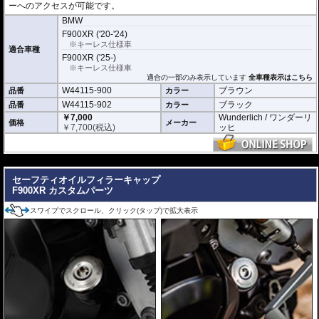
ーへのアクセスが可能です。
BMW
F900XR ('20-'24)
※キーレス仕様車
適合車種
F900XR ('25-)
※キーレス仕様車
適合の一部のみ表示しています
全車種表示はこちら
W44115-900
ブラウン
品番
カラー
W44115-902
ブラック
品番
カラー
￥7,000
Wunderlich / ワンダーリ
価格
メーカー
￥
7,700
(税込)
ッヒ
---
セーフティオイルフィラーキャップ
F900XR カスタムパーツ
スワイプでスクロール、クリック(タップ)で拡大表示