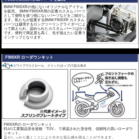
BMW F900XRの他にないオリジナルなアイテム
を販売。 BMW F900XR用の定番カスタム パーツ
として個性を放つ他にないパーツなどをご紹介し
ます。私たちが提案するBMW F900XR カスタム
パーツは越境するロングツーリングライダーによ
って鍛えられ、認められたカスタム パーツばかり
です。便利で満足度も高く、先ず揃えたい定番ラ
インナップとなります。
---
F900XR ローダウンキット
スワイプでスクロール、クリック(タップ)で拡大表示
F900XRの ローダウンキット
EUの工業製品安全規格「TÜV」 で承認された安全性、信頼性の高いローダウ
ンキット。
足がしっかり着くことにより大きな安心感を得ることができます。