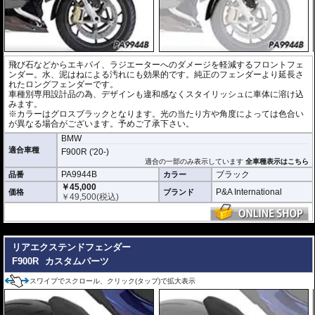
飛び石などからエキパイ、ラジエーターへのダメージを軽減するフロントフェ
ンダー。水、泥はねによる汚れにも効果的です。純正のフェンダーより延長さ
れたロングフェンダーです。
車種別専用設計品の為、デザインも違和感なくスタイリッシュに車体に溶け込
みます。
※カラーはグロスブラックとなります。光の当たり方や角度によっては色合い
が異なる場合がございます。予めご了承下さい。
BMW
適合車種
F900R ('20-)
適合の一部のみ表示しています
全車種表示はこちら
PA9944B
ブラック
品番
カラー
￥45,000
P&A International
価格
ブランド
￥
49,500
(税込)
---
リアエクステンドフェンダー
F900R
カスタムパーツ
スワイプでスクロール、クリック(タップ)で拡大表示