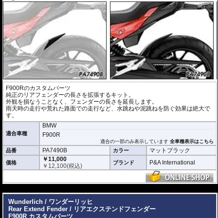
F900Rのカスタムパーツ
純正のリアフェンダーの長さを拡張するキット。
外観を損なうことなく、フェンダーの長さを延長します。
雨天時の走行や荒れた路面での走行など、水跳ねや泥跳ねを防ぐ効果は絶大で
す。
BMW
適合車種
F900R
適合の一部のみ表示しています
全車種表示はこちら
PA7490B
マットブラック
品番
カラー
￥11,000
P&A International
価格
ブランド
￥
12,100
(税込)
---
Wunderlich / ワンダーリッヒ
Rear Extend Fender / リアエクステンドフェンダー
F900R カスタムパーツ