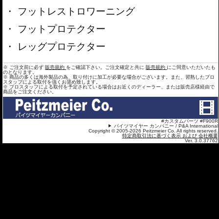
フットレストロワーニング
フットプロテクター
レッグプロテクター
※ ご注文前に必ず
販売規約
をご確認下さい。ご注文確定と共に
販売規約
にご同意いただいたも
のとなります。
※ 商品の多くは海外製品の為、取り付けに加工が必要な場合がございます。また、習熟したプロ
スタップによる取付を強くお奨め致します。
※ プロスタッフによる取付を予定されている場合はお近くのディーラー、または販売店様経由で
商品をご注文ください。
#カスタムパーツ #F900R
パイツマイヤー カンパニー / P&A International
Copyright © 2005-2026 Peitzmeier Co. All rights reserved.
特定商取引法に基づく表示 および 会社概要
Ver. 3.0.37762