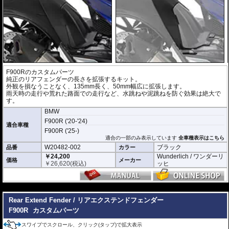
F900Rのカスタムパーツ
純正のリアフェンダーの長さを拡張するキット。
外観を損なうことなく、135mm長く、50mm幅広に拡張します。
雨天時の走行や荒れた路面での走行など、水跳ねや泥跳ねを防ぐ効果は絶大で
す。
BMW
F900R ('20-'24)
適合車種
F900R ('25-)
適合の一部のみ表示しています
全車種表示はこちら
W20482-002
ブラック
品番
カラー
￥24,200
Wunderlich / ワンダーリ
価格
メーカー
￥
26,620
(税込)
ッヒ
---
Rear Extend Fender / リアエクステンドフェンダー
F900R
カスタムパーツ
スワイプでスクロール、クリック(タップ)で拡大表示