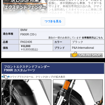
拡張し、水や泥跳ねから車体、ライダーを
守ります。車種別専用設計品の為、デザイ
ンも違和感なくスタイリッシュに車体に溶
け込みます。手軽に装着できるカスタムパ
ーツです。
つづきを見る
取付は付属の強力粘着シートを使い、簡単
に行えます。通常使用での脱落は心配あり
ませんが、取付作業の不備(洗浄、脱脂不十分)等においてはこの限りではあり
BMW
ません。ビスが付属しているパッケージについてはビス止めを強く推奨いたし
適合車種
F900R ('20-)
ます。ビス止めしていない場合の脱落による保証は致しかねます。
適合の一部のみ表示しています
全車種表示はこちら
PA02406
ブラック
品番
カラー
※写真はイメージです。車種により、フェンダーのデザインは多少異なりま
す。
￥8,000
P&A International
価格
ブランド
￥
8,800
(税込)
---
フロントエクステンドフェンダー
F900R カスタムパーツ
スワイプでスクロール、クリック(タップ)で拡大表示