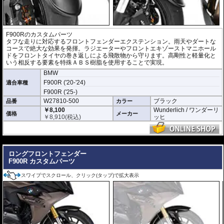
F900Rのカスタムパーツ
タフな走りに対応するフロントフェンダーエクステンション。雨天やダートな
コースで絶大な効果を発揮。ラジエーターやフロントエキゾーストマニホール
ドをフロントタイヤの巻き返しによる飛散物から守ります。高剛性と軽量化と
いう相反する要素を特殊ＡＢＳ樹脂を使用することで実現。
BMW
F900R ('20-'24)
適合車種
F900R ('25-)
W27810-500
ブラック
品番
カラー
￥8,100
Wunderlich / ワンダーリ
価格
メーカー
￥
8,910
(税込)
ッヒ
---
ロングフロントフェンダー
F900R カスタムパーツ
スワイプでスクロール、クリック(タップ)で拡大表示