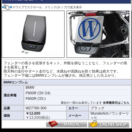
スワイプでスクロール、クリック(タップ)で拡大表示
フェンダーの長さを拡張するキット。外観を損なうことなく、フェンダーの長
さを延長します。
雨天時の走行やダート走行など、水跳ねや泥跳ねを防ぐ効果は絶大です。
フェンダー下端にはBMWエンブレムが施され、純正然とした仕上がり。
BMWエンブレム
BMW
F900R ('20-'24)
適合車種
F900R ('25-)
適合の一部のみ表示しています
全車種表示はこちら
W27760-300
ブラック
品番
カラー
￥12,000
Wunderlich / ワンダーリ
価格
メーカー
￥
13,200
(税込)
ッヒ
---