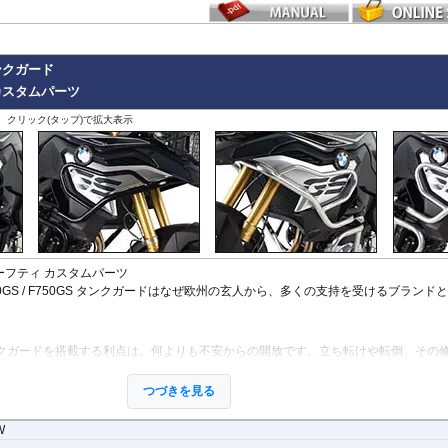
ライダーを最優先に守り、同時に愛車を保護するために計算された、極めて実戦的
X-ADV 21-
X-ADV -20
XL750 Transalp
間」の確保: 転倒時、地面と車体の間に十分なスペースを作り出すよう設計されて
その他
ンクガード
シンであってもライダーの足が挟み込まれるリスクを大幅に軽減。怪我のリスクを
リカバリーを助けます。
カスタムパーツ
、クリック(タップ)で拡大表示
 ただ硬いだけではありません。車種ごとのフレーム強度や重心を分析し、衝撃を多
緩和はもちろん、車体フレームへのダメージも最小限に留めることで、自走不能な
す。
anyの品質: 高精度な冷間曲げ加工と、均一で強固な溶接技術。ドイツ本国で生産されるその
すに足る、強靭な守り神として完成されています。
の セーフティ カスタムパーツ
50GS / F750GS タンクガードはなぜ欧州の玄人から、多くの支持を受けるブランド
クガードを搭載する利点は、何よりも不安からの開放です。立ち転けや転倒、その
とすることがあります。
ーリングを心から楽しむことを目指し、製品を開発、お届けしています。
つづきを見る
W
守ります。直接のダメージを防ぐだけでなく、衝撃を多点に分散し、全体的にダメ