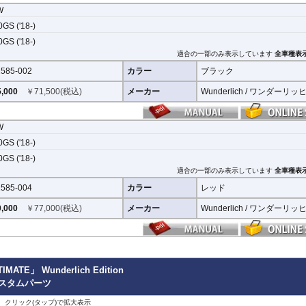
W
GS ('18-)
守ります。直接のダメージを防ぐだけでなく、衝撃を多点に分散し、全体的にダメ
GS ('18-)
ます。
適合の一部のみ表示しています
全車種表
挟み込みなども防ぐことも大事な機能です。
585-002
カラー
ブラック
,000
￥
71,500
(税込)
メーカー
Wunderlich / ワンダーリッ
ジンガードにはパイプ内部に性質の異なる特殊強化パイプをさらに1本追加させた2
されている車両接合ポイントはトライ&エラーより導きだされた耐衝撃性に優れた
W
GS ('18-)
のつなぎ方も差し込みタイプとすることで、充分な強度を確保。
GS ('18-)
、各所にツーリングライフの向上に貢献できるよう工夫が施されています。
適合の一部のみ表示しています
全車種表
585-004
カラー
レッド
,000
￥
77,000
(税込)
メーカー
Wunderlich / ワンダーリッ
TE」 Wunderlich Edition
S カスタムパーツ
、クリック(タップ)で拡大表示