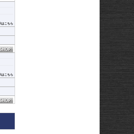
ージを少
示はこちら
ヒ
重構造を
構造で
示はこちら
ヒ