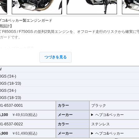
StreetFighter V4/S
Tiger 800/XC
CRF1000L AfricaTwin
XT700Z Tenere700
Z250
V
MP3
SuperSport 950
Tiger 850 Sport
CRF1100L AfricaTwin
XT1200Z SuperTener
Z400
V
FANTIC
Tiger 900
Crossrunner
YZF-R1 15-
Z500
V
Caballero
Tiger 1200 GT
Crosstourer
YZF-R1 -14
Z650/S
V
Sの ヘプコ&ベッカー製エンジンガード
Tiger 1200 Rally
CTX700N
YZF-R125
Z650RS
V
 専用設計】
Tiger 1200 XR/XC
Dax125
YZF-R15
Z7 Hybrid
V
F850GS / F750GS の並列2気筒エンジンを、オフロード走行のリスクから確実に
Tiger 1200 Explorer
FORZA 750
YZF-R3 / YZF-R25
Z750
2
ガードです。
Tiger Sport 800
GB350S
YZF-R6
Z750R
-
Tiger Sport 660
GROM MSX125
YZF-R7
Z800
イレントブロック構造」
Tracker 400
Monkey125
YZF-R9
Z900
クロスバーの固定部分には、専用の防振ラバー（サイレントブロック）を採用して
つづきを見る
Trident 660
NC700S
その他
Z900RS / c
有の微細な振動がガード本体へ伝わるのを防ぎ、共振による不快なノイズやボルト
Trident 800
NC750S
Z1000
ます。
その他
NC750X 21-
Z1000SX
W
NC750X -20
Z1100
クロスバー標準装備」
GS ('24-)
NC700X
Z H2
前方で連結する「クロスバー（連結パイプ）」を標準装備しています。転倒時の衝
GS ('18-'23)
NT1100
ZX-4R/R
なく、構造体全体に分散させることで、ハードなアドベンチャーランでもガードが
GS ('24-)
NX400 / NX500
ZX-6R
るのを防ぎます。
PCX 125
ZX-10R/R
GS ('18-'23)
REBEL 250
ZX-14R
る「広範囲プロテクション」
01-6537-0001
カラー
ブラック
REBEL 500
ZZR1400
ダーヘッド周辺はもちろん、転倒時に接地しやすいエンジン下部エリアまでを広範
REBEL 1100
,100
￥
49,610
(税込)
メーカー
ヘプコ&ベッカー
ます。深いバンク角や最低地上高を犠牲にすることなく、あらゆる地形でマシンの
VFR800F
01-6537-0022
カラー
ステンレス
VFR1200F
ンを護る、ドイツの鉄壁。
VFR800X Crossrunner
,900
￥
61,490
(税込)
メーカー
ヘプコ&ベッカー
0GS / F750GS エンジンガードは、単なるドレスアップパーツではありません。 そ
VFR1200X Crosstourer