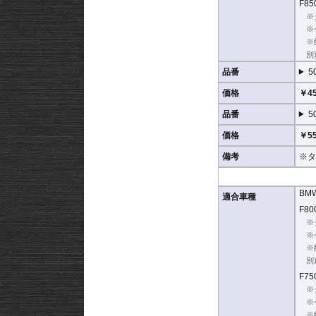
F850
なくする効果が期待でき
※
地面と車体の間への足の
※
※
品質の差別化
別
ヘプコ&ベッカーのタン
品番
5
用。
肉厚スチールの加工が施
価格
￥45
す。
品番
5
また多点支持や、パイプ
これらのこだわりを元に
価格
￥55
※オプションに
エンジン
備考
※タ
BM
適合車種
F800
※
※
※
別
F750
※
※
※