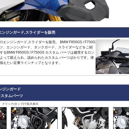
Hypermotard 796
トラッカー400
CB125R
MT-09 -20
1400GTR
-07
Continenta
B
VRSCDX
890 Duke/R
Hypermotard 698 Mono
デイトナ660
CB250R/CB300R
MT-09 Tracer
Eliminator
GT 650
Continenta
B
VRSCDXA
990 Duke
Hyperstrada 821
Bonneville America
CB650R
MT-10
ER6n
GT 535
Guerrilla
VRSCD
SuperDuke
Monster
Bonneville Bobber
CB1000R
NIKEN/GT
ER6f
450
Hunter
VRSCX
1290 SuperDuke
Monster V2
Bonneville Speedmaster
CB500 Hornet
R1 15-
KLE500
350
Himalayan
2
VRSCAW
1390 SuperDuke
Monster 696
Bonneville T100
CB750 Hornet
R1 -14
KLR650
450
Himalayan
-
B
VRSCA
125 Enduro R
0GSのエンジンガード,スライダーを販売
Monster 796
Bonneville T120
CB1000 Hornet
R125
Meguro S1
411
Interceptor
VRSCB
390 Enduro R
Monster 821
Bonneville
CB1000GT
R15
Ninja 125
650
Meteor
XL883
690 Enduro R
0GSのエンジンガード,スライダーを販売。 BMW F850GS / F750G
Monster 890
Daytona 660
CB1100
R3 / R25
Ninja 250
350
Super
XL1200C
125 SMC R
ーツ、エンジンガード、タンクガード、スライダーなどをご紹
Monster 937
Daytona 675
CB1100 EX
R6
Ninja 400
Meteor
Scram
XL1200L
390 SMC R
BMW F850GS / F750GS カスタム パーツは越境するロン
Monster 1100 Evo
ROCKET 3
CB1100 RS
R7
Ninja 500
650
411
Shotgun
XL1200N
690 SMC R
よって鍛えられ、認められたカスタム パーツばかりです。便
Monster 1100 S
Scrambler 400X
CB1300
SCR950
Ninja 636
650
XL1200R
890 SMT
CFMOTO
揃えたい定番ラインナップとなります。
Monster 1200
Scrambler 400XC
CBF1000
SR400
Ninja 650
XL1200X Forty-Eight
990 Supermoto R
125NK
Multistrada V2
Scrambler 900
CBF1000F
Tenere700
Ninja 7 Hyb
RC125
450MT
Multistrada 950
Scrambler 1200
CBR650F
T-MAX560/TECH M
Ninja 1000
RC200
675NK
Multistrada 1200/S
Speed 400
CBR650R
T-MAX530/SX
Ninja 1100
RC390
675SR-R
Multistrada 1260/S
Speed Triple 1200
CBR400R/CBR500R
Tracer 900
Ninja H2 S
RC8
700CL-X
ンジンガード
Multistrada Enduro
Speed Triple 1050
CBR600RR
Tracer 9/GT
Versys-X 2
990 RC R
700MT
Multistrada V4
Speed Twin 900
CBR1000RR
XMAX
Versys 650
カスタムパーツ
800MT/-X
Panigale
Speed Twin 1200
CBR1000RR-R
XSR125
Versys 100
2
1000MT-
、クリック(タップ)で拡大表示
Scrambler
Street Scrambler
CL250
XSR700
Versys 110
-
X
その他
Scrambler 1100
Street Triple
CL500
XSR900 22-
Vulcan S
ZONTES
Scrambler Sixty2
Street Twin
CRF250L
XSR900 -21
W230
G
125-C2
StreetFighter
Thruxton 1200/R
CRF250 RALLY
XSR900GP
W800 / W6
StreetFighter V2/S
Thruxton
CRF450L
XJR1300
Z125
V
Piaggio