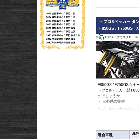
期せぬアクシデントから
的保険」です。
【選ばれる理由】
ライダーを守る「生存空
ヘプコ&ベッカー タ
これにより、重量級のマ
抑え、アクシデント後の
F850GS / F750GS
スワイプでスクロール
衝撃を逃がす設計思想:
分散。ライダーへの衝撃
ッカー移動）を回避しま
Made in Germ
は、ライダーの安全を託
F850GS / F750GS
ヘプコ&ベッカー製 F8
のでしょうか。
安心感の提供
ヘプコ&ベッカーのタン
ど、ベテランでもヒヤッ
ヘプコ&ベッカーではツ
高い安全性
BM
適合車種
万が一の有事から車体を