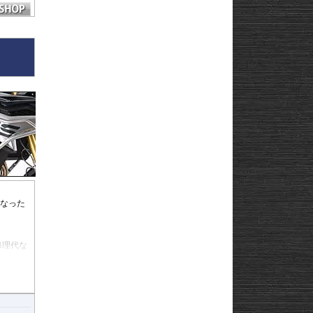
な「物理
います。
最小限に
点支持で
状態（レ
パイプ
となった
修理代な
ージを少