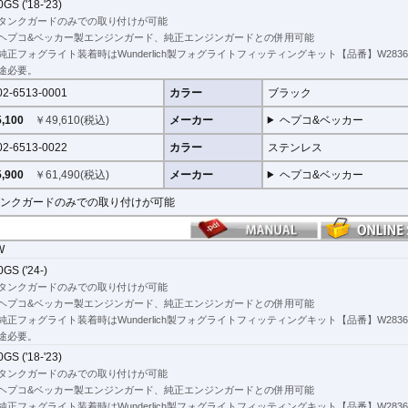
GS ('18-'23)
ます。
タンクガードのみでの取り付けが可能
挟み込みなども防ぐことも大事な機能です。
ヘプコ&ベッカー製エンジンガード、純正エンジンガードとの併用可能
純正フォグライト装着時はWunderlich製フォグライトフィッティングキット【品番】W28363
途必要。
クガードにはパイプ内部に性質の異なる特殊強化パイプをさらに1本追加させた2重
02-6513-0001
カラー
ブラック
されている車両接合ポイントはトライ&エラーより導きだされた耐衝撃性に優れた
,100
￥
49,610
(税込)
メーカー
ヘプコ&ベッカー
02-6513-0022
カラー
ステンレス
のつなぎ方も差し込みタイプとすることで、充分な強度を確保。
、各所にツーリングライフの向上に貢献できるよう工夫が施されています。
,900
￥
61,490
(税込)
メーカー
ヘプコ&ベッカー
ガード/タンクガード バッグ
があります。
ンクガードのみでの取り付けが可能
W
GS ('24-)
タンクガードのみでの取り付けが可能
ヘプコ&ベッカー製エンジンガード、純正エンジンガードとの併用可能
純正フォグライト装着時はWunderlich製フォグライトフィッティングキット【品番】W28363
途必要。
GS ('18-'23)
タンクガードのみでの取り付けが可能
ヘプコ&ベッカー製エンジンガード、純正エンジンガードとの併用可能
純正フォグライト装着時はWunderlich製フォグライトフィッティングキット【品番】W28363