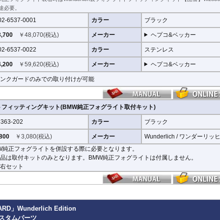
途必要。
02-6537-0001
カラー
ブラック
,700
￥
48,070
(税込)
メーカー
ヘプコ&ベッカー
02-6537-0022
カラー
ステンレス
,200
￥
59,620
(税込)
メーカー
ヘプコ&ベッカー
ンクガードのみでの取り付けが可能
トフィッティングキット(BMW純正フォグライト取付キット)
363-202
カラー
ブラック
800
￥
3,080
(税込)
メーカー
Wunderlich / ワンダーリッ
W純正フォグライトを併設する際に必要となります。
品は取付キットのみとなります。BMW純正フォグライトは付属しません。
右セット
Wunderlich Edition
S カスタムパーツ