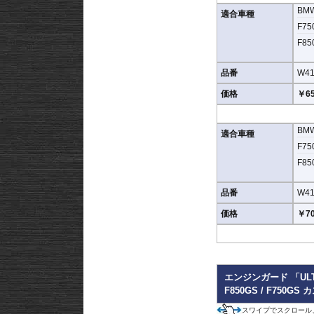
BM
適合車種
高い安全性
F750
万が一の有事から車体を
F850
なくする効果が期待でき
地面と車体の間への足の
品番
W41
品質の差別化
価格
￥65
ヘプコ&ベッカーのエン
採用。
肉厚スチールの加工が施
BM
適合車種
す。
F750
また多点支持や、パイプ
F850
これらのこだわりを元に
品番
W41
価格
￥70
エンジンガード 「ULTIMA
F850GS / F750G
スワイプでスクロール