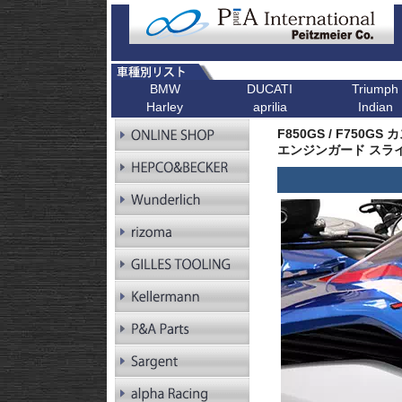
BMW
DUCATI
Triumph
Harley
aprilia
Indian
R シリーズ
F シリーズ
ピックアップ
K シリーズ
ピックアップ
ピックアップ
ピックアップ
ピックアップ
R1300GS
F900XR
Scrambler
K1600GT/GTL
Bonneville T1
F850GS / F750GS
R1300GS
F900R
Scrambler 1100
K1600B
Tiger 900
Pan America
エンジンガード スラ
Adventure
R1250GS
F900GS
Multistrada V4
K1600GrandAm
Trident 660
Kellermann ウインカー
R1250GS
F900GS Adventure
Monster V2
K1300R
SpeedTwin 90
Adventure
R18
F850GS
Monster
K1300S
Scrambler 900
R18B
F800GS 24-
Diavel
K1200R
StreetTwin
R18 Classic
F800GS -18
X Diavel
K1200S
StreetTriple
R18 Roctane
F750GS
DesertX
K1300GT
Scrambler 40
R18
F700GS
K1200GT
Scrambler 40
Transcontinental
R12
F650GS
K1200LT
Speed 400
R12 nineT
F450GS
Tracker 400
R12 G/S
F800R
R12S
F800GT
RnineT
F800ST
RnineT Urban G/S
F800S
RnineT Scrambler
RnineT Racer