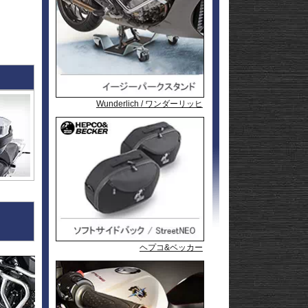
l
andit
GSF1200
l
andit
GSX1250
GSX1300
Hayabusa
GSX1300
1-
Hayabusa
GSX1300BK
20
-King
GSX-
R125
GSX-
R600
GSX-
R750
GSX-
Wunderlich / ワンダーリッヒ
Wunderlich / ワンダーリッヒ
P&A International
R1000/R
GSX-
S125
GSX-
S750
GSX-8R
GSX-8S
rid
GSX-8T
AX
GSX-8TT
GSX-
X
S1000/F
GSX-
50
S1000GT
GSX-
S1000GX
Hayabusa
0
1-
Hayabusa
ヘプコ&ベッカー
ヘプコ&ベッカー
ヘプコ&ベッカー
ヘプコ&ベッカー
ヘプコ&ベッカー
ヘプコ&ベッカー
0
20
KATANA
SFV650
ladius
SV650/X
50
SV-7GX
-