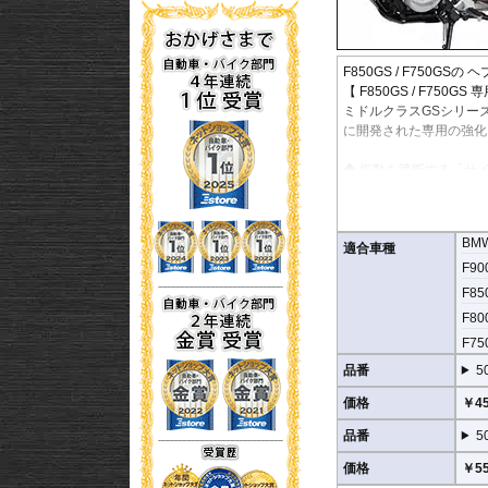
F850GS / F750G
【 F850GS / F750GS
ミドルクラスGSシリーズ 
に開発された専用の強化
◆ 振動を遮断する「サ
左右のガードを連結する
これにより、エンジン特
スクを物理的にカットし
BM
適合車種
◆ 剛性を飛躍させる「
F900
左右のエンジンガードを
F850
だけで受け止めるのでは
F800
形してエンジンを圧迫す
F750
◆ GSの走破性を支え
品番
5
クランクケースやシリン
価格
￥45
ーする形状を採用してい
強固に保護します。
品番
5
ライダーを そしてマシ
価格
￥55
ヘプコ&ベッカー製 F85