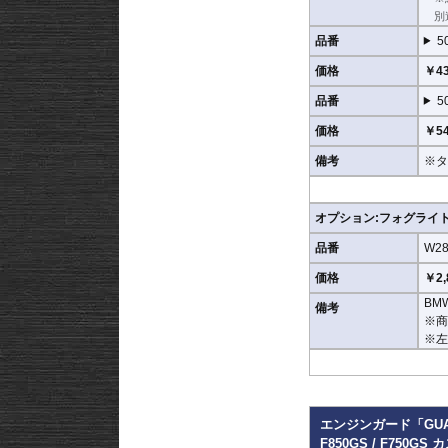
別
品番
5
価格
￥43
品番
5
価格
￥54
備考
※タ
オプション:フォグライ
品番
W28
価格
￥2,
BM
備考
※商
※左
エンジンガード「GUARD」
F850GS / F750G