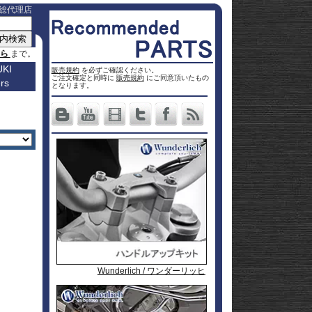
総代理店
ちら
まで。
KI
販売規約
を必ずご確認ください。
ご注文確定と同時に
販売規約
にご同意頂いたもの
rs
車種名
となります。
a
Others
ター
Vストロ
車種一覧
ーム 250
Vストロ
0
ページ
25
ーム 650
Vストロ
0
ckster
50
ーム 800
Vストロ
0
dventure
00
ーム
Vストロ
9R
moto
00
1000
ーム
Vストロ
00
36
050 23-
ーム
カタナ
78RR
GS
50
050 -22
隼 21-
 / OHV
 ハイブ
隼 -20
00
andit
00
-King
2 SX
L650 V-
 250
Strom
DL1000
650
-Strom
DR-Z4S
Wunderlich / ワンダーリッヒ
Wunderlich / ワンダーリッヒ
Wunderlich / ワンダーリッヒ
Wunderlich / ワンダーリッヒ
1000
DR-Z4SM
1100
ladius
GSF1250