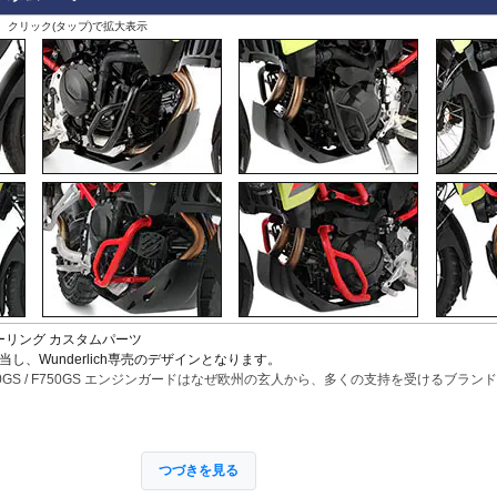
、クリック(タップ)で拡大表示
 ツーリング
カスタムパーツ
し、Wunderlich専売のデザインとなります。
50GS / F750GS エンジンガードはなぜ欧州の玄人から、多くの支持を受けるブラン
ジンガードをを搭載する利点は、何よりも不安からの開放です。立ち転けや転倒、
ヤッとすることがあります。
つづきを見る
ーリングを心から楽しむことを目指し、製品を開発、お届けしています。