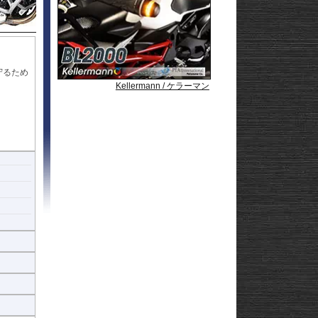
Strom250
-
e
Strom650
-
Strom800
-
Strom800DE
-
Strom1000
-
ABS 14-
Strom1050/DE
-
守るため
3-
Strom1050/XT
GN125
Kellermann / ケラーマン
Kellermann / ケラーマン
Kellermann / ケラーマン
Kellermann / ケラーマン
Kellermann / ケラーマン
22
います。
afe
の緩みリ
撃を片側
内側に変
囲にカバ
心臓部を
れは、予