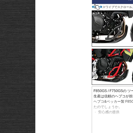
スワイプでスクロール
F850GS / F750GSの
生産は信頼のヘプコが担当
ヘプコ&ベッカー製 F8
たのでしょうか。
安心感の提供
ヘプコ&ベッカーのエン
代など、ベテランでもヒ
ヘプコ&ベッカーではツ