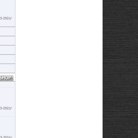
-202が
構造を採
構造で
-202が
-202が