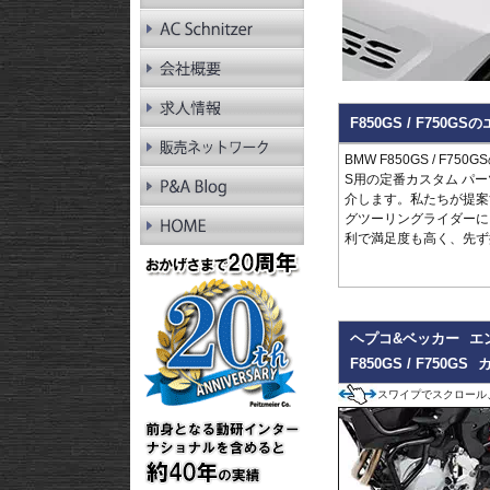
RnineT Pure
R1200GS LC
R1200GS LC Adv.
R1200GS
R1200GS Adv.
R1300RT
F850GS / F75
R1250RT
R1200RT LC
BMW F850GS / F75
R1200RT
S用の定番カスタム パ
R1300R
介します。私たちが提案する
R1250R
グツーリングライダーに
R1200R LC
利で満足度も高く、先ず
R1200R
R1300RS
R1250RS
R1200RS LC
ヘプコ&ベッカー
エ
F850GS / F750GS
スワイプでスクロール