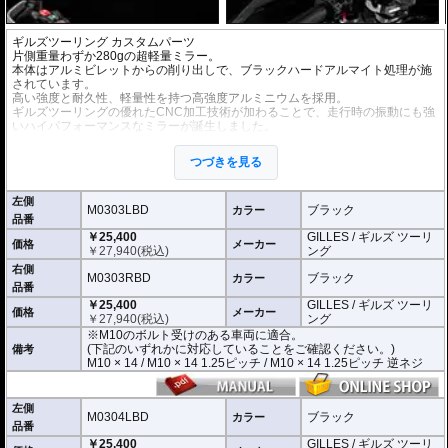
ギルズツーリング カスタムパーツ
片側重量わずか280gの超軽量ミラー。
本体はアルミビレットからの削り出しで、ブラックハードアルマイト処理が施
されています。
高い強度と耐久性、軽量性を持つ高強度アルミニウムを採用。
ギルズツーリングの優れたCNC加工技術が加わることで、走行時の振動にも強
いハイパフォーマンスなミラーが誕生しました。
ミラーの角度や位置も調整が可能。柔軟な調整が可能でありながら、調整部が
緩んでしまう心配もありません。
つづきを見る
付属アダプターは汎用性が高く、多くの車種にご利用いただけます。
※車検対応
左側
※左右別売
M0303LBD
ブラック
カラー
品番
￥25,400
GILLES / ギルズ ツーリ
※商品は汎用品です。
価格
メーカー
￥
27,940
(税込)
ング
(取付確認がされているものは下記の適合検索で適合品番をご確認いただけま
す。)
右側
M0303RBD
ブラック
カラー
品番
M0303LBD / M0303RBD : M10のボルト受けのある車両に適合
￥25,400
GILLES / ギルズ ツーリ
※車体側のミラーの取り付け部分が下記のいずれかのネジに対応していること
価格
メーカー
￥
27,940
(税込)
ング
をご確認ください。
※M10のボルト受けのある車両に適合。
M10 × 14 / M10 × 14 1.25ピッチ / M10 × 14 1.25ピッチ 逆ネジ
(下記のいずれかに対応していることをご確認ください。)
備考
M10 × 14 / M10 × 14 1.25ピッチ / M10 × 14 1.25ピッチ 逆ネジ
M0304LBD / M0304RBD : M8のボルト受けのある車両に適合
※車体側のミラーの取り付け部分が下記のいずれかのネジに対応していること
をご確認ください。
M8 × 14 / M8 × 14 逆ネジ
左側
M0304LBD
ブラック
カラー
品番
※取付箇所の状況や干渉するものがないかなど、あらかじめ寸法図を参考に実
￥25,400
GILLES / ギルズ ツーリ