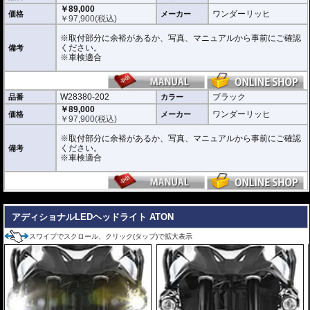
です。(自動車技術総合機構に確認済み)
￥89,000
ワンダーリッヒ
価格
メーカー
自動車技術総合機構審査事務規程
￥
97,900
(税込)
・操縦装置 性能要件 書面等による審査 第7章 7-12-1-2 (2) / 第8章 8-12
-1 (4)
※取付部分に余裕があるか、写真、マニュアルから事前にご確認
・前部霧灯 取付要件 視認等による審査 第7章 7-70-3 (1) / 第8章 8-70-3
ください。
備考
(1)
※車検適合
W28380-202
ブラック
品番
カラー
￥89,000
ワンダーリッヒ
価格
メーカー
￥
97,900
(税込)
※取付部分に余裕があるか、写真、マニュアルから事前にご確認
ください。
備考
※車検適合
---
アディショナルLEDヘッドライト ATON
スワイプでスクロール、クリック(タップ)で拡大表示