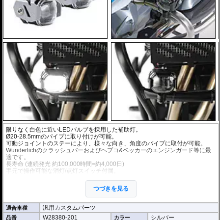
限りなく白色に近いLEDバルブを採用した補助灯。
Ø20-28.5mmのパイプに取り付けが可能。
可動ジョイントのステーにより、様々な向き、角度のパイプに取付が可能。
Wunderlichのクラッシュバーおよびヘプコ&ベッカーのエンジンガード等に最
適です。
長寿命 (連続発光 約100,000時間=約4,000日)
手元で操作可能な消灯/点灯スイッチ付属。
左右2個セット。
つづきを見る
5.7 x 4.6 x 5.3 cm
12V / 6.6W / 180lm
汎用カスタムパーツ
適合車種
※車検対応
W28380-201
シルバー
品番
カラー
こちらのキットのスイッチはテルテールがありませんが下記を根拠に車検対応