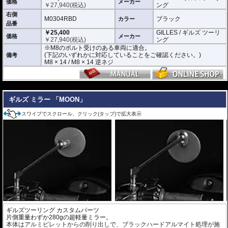
車にて事前にご確認願います。
価格
メーカー
￥
27,940
(税込)
ング
右側
M0304RBD
ブラック
カラー
品番
￥25,400
GILLES / ギルズ ツーリ
価格
メーカー
￥
27,940
(税込)
ング
※M8のボルト受けのある車両に適合。
(下記のいずれかに対応していることをご確認ください。)
備考
M8 × 14 / M8 × 14 逆ネジ
---
ギルズ ミラー 「MOON」
スワイプでスクロール、クリック(タップ)で拡大表示
ギルズツーリング カスタムパーツ
片側重量わずか280gの超軽量ミラー。
本体はアルミビレットからの削り出しで、ブラックハードアルマイト処理が施