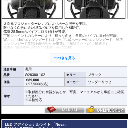
３次元プロジェクターレンズにより均一な照光を実現。
限りなく白色に近いLEDバルブを採用した補助灯。
Ø20-28.5mmのパイプに取り付けが可能。
可動ジョイントのステーにより、様々な向き、角度のパイプに取付が可能。
Wunderlichのエンジンガードおよびヘプコ&ベッカーのエンジンガード、純正
エンジンガード等(接触物がないか事前にご確認ください)に最適です。
長寿命 (連続発光 約100,000時間=約4,000日)
手元で操作可能な消灯/点灯スイッチ(インジケータライト機能付)付属。
左右2個セット。
つづきを見る
※車検対応
こちらのキットのスイッチはテルテールがありませんが下記を根拠に車検対応
汎用
適合車種
です。(自動車技術総合機構に確認済み)
W28380-102
ブラック
品番
カラー
自動車技術総合機構審査事務規程
・操縦装置 性能要件 書面等による審査 第7章 7-12-1-2 (2) / 第8章 8-12
￥89,000
ワンダーリッヒ
価格
メーカー
-1 (4)
￥
97,900
(税込)
・前部霧灯 取付要件 視認等による審査 第7章 7-70-3 (1) / 第8章 8-70-3
(1)
※取付部分に余裕があるか、写真、マニュアルから事前にご確認
ください。
備考
※車検対応
---
LED アディショナルライト 「Nova」