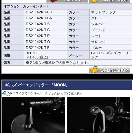
オプション : カラーインサート
DS21142KIT-BD
マットブラック
品番
カラー
DS21142KIT-GNL
グレー
品番
カラー
DS21142KIT-S
シルバー
品番
カラー
DS21142KIT-G
ゴールド
品番
カラー
DS21142KIT-R
レッド
品番
カラー
DS21142KIT-O
オレンジ
品番
カラー
DS21142KIT-BL
ブルー
品番
カラー
￥1,300
GILLES / ギルズ ツーリ
価格
メーカー
￥
1,430
(税込)
ング
※各1個(片側)単位での販売となります。
備考
---
ギルズ バーエンドミラー 「MOON」
スワイプでスクロール、クリック(タップ)で拡大表示