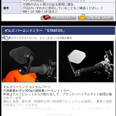
￥
27,940
(税込)
ング
※M8のボルト受けのある車両に適合。
(下記のいずれかに対応していることをご確認ください。)
備考
M8 × 14 / M8 × 14 逆ネジ
---
ギルズ バーエンドミラー 「STRATOS」
スワイプでスクロール、クリック(タップ)で拡大表示
ギルズツーリング カスタムパーツ
片側重量わずか300gの超軽量バーエンドミラー。
本体はアルミビレットからの削り出しで、ブラックハードアルマイト処理が施
されています。
優れた強度、耐久性、軽量性を持つ高強度アルミニウムを採用し、重量と強度
の最適なバランスを実現。
これにより、走行時の振動にも強いハイパフォーマンスなミラーが誕生しまし
た。
ミラーの角度や位置も調整が可能。視認性など安全へ関わる要素へも細心の注