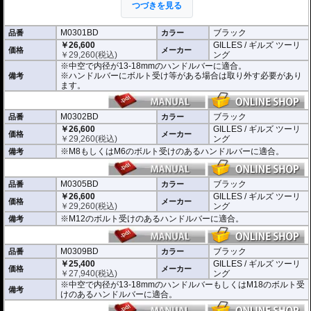
つづきを見る
意が払われて設計されています。
※車検対応。
M0301BD
ブラック
品番
カラー
※1個単位での販売
￥26,600
GILLES / ギルズ ツーリ
※左右どちらにも使用できます。
価格
メーカー
￥
29,260
(税込)
ング
※中空で内径が13-18mmのハンドルバーに適合。
※商品は汎用品となり、主に２系統の取り付け方法をラインナップ。
※ハンドルバーにボルト受け等がある場合は取り外す必要があり
備考
(取付確認がされているものは下記の適合検索で適合品番をご確認いただけま
ます。
す。)
M0301BD 中空で内径が13-18mmのハンドルバーに適合
M0302BD M8もしくはM6のボルト受けのあるハンドルバーに適合
M0302BD
ブラック
品番
カラー
M0305BD M12のボルト受けのあるハンドルバーに適合
￥26,600
GILLES / ギルズ ツーリ
価格
メーカー
M0309BD 中空で内径が13-18mmのハンドルバーもしくはM18のボルト受け
￥
29,260
(税込)
ング
のあるハンドルバーに適合
※M8もしくはM6のボルト受けのあるハンドルバーに適合。
備考
別売オプションにカラーインサートをご用意。
車体のイメージに合わせたカスタムが可能となり、ワンポイントアクセントと
M0305BD
ブラック
してその存在感を高めます。
品番
カラー
￥26,600
GILLES / ギルズ ツーリ
価格
メーカー
￥
29,260
(税込)
ング
※M12のボルト受けのあるハンドルバーに適合。
備考
M0309BD
ブラック
品番
カラー
￥25,400
GILLES / ギルズ ツーリ
価格
メーカー
￥
27,940
(税込)
ング
※中空で内径が13-18mmのハンドルバーもしくはM18のボルト受
備考
けのあるハンドルバーに適合。