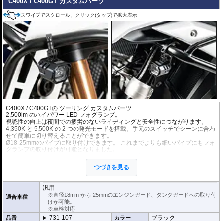
C400X / C400GT カスタムパーツ
スワイプでスクロール、クリック(タップ)で拡大表示
C400X / C400GT
の ツーリング カスタムパーツ
2,500lm のハイパワー LED フォグランプ。
視認性の向上は夜間での疲労のないライディングと安全性につながります。
4,350K と 5,500K の 2 つの発光モードを搭載。手元のスイッチでシーンに合わ
せて簡単に切り替えることができます。
Ø18-25mmのパイプに取り付けできます。 これまでよりも細いパイプにもフォ
グランプの取り付けが可能となりました。
可動ジョイントのステーにより、様々な向き、角度のパイプに取付が可能。
ヘプコ&ベッカーのエンジンガードおよび、Wunderlichのエンジンガード、純
つづきを見る
正エンジンガード等(接触物がないか事前にご確認ください)に最適です。
手元で操作可能な消灯/点灯スイッチ付属(インジケータライト機能付)。
左右2個セット。
汎用
12V / 22W (1フォグランプあたり)
※直径18mm から 25mmのエンジンガード、タンクガードへの取り付
適合車種
けが可能。
※車検対応
731-107
ブラック
品番
カラー