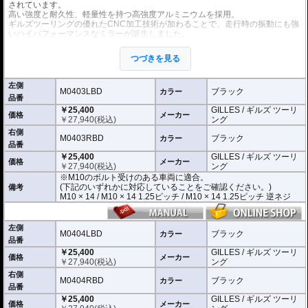
されています。
高い強度と耐久性、軽量性を持つ高強度アルミニウムを採用。
ギルズツーリングの優れたCNC加工技術が加わることで、走行時の振動にも強
いハイパフォーマンスなミラーが誕生しました。
ミラーの角度や位置も調整が可能。柔軟な調整が可能でありながら、調整部が
緩んでしまう心配もありません。
つづきを見る
付属アダプターは汎用性が高く、多くの車種にご利用いただけます。
※車検対応
左側
※左右別売
M0403LBD
ブラック
カラー
品番
￥25,400
GILLES / ギルズ ツーリ
※商品は汎用品です。
価格
メーカー
￥
27,940
(税込)
ング
(取付確認がされているものは下記の適合検索で適合品番をご確認いただけま
す。)
右側
M0403RBD
ブラック
カラー
品番
M0403LBD / M0403RBD : M10のボルト受けのある車両に適合
￥25,400
GILLES / ギルズ ツーリ
※車体側のミラーの取り付け部分が下記のいずれかのネジに対応していること
価格
メーカー
￥
27,940
(税込)
ング
をご確認ください。
※M10のボルト受けのある車両に適合。
M10 × 14 / M10 × 14 1.25ピッチ / M10 × 14 1.25ピッチ 逆ネジ
(下記のいずれかに対応していることをご確認ください。)
備考
M10 × 14 / M10 × 14 1.25ピッチ / M10 × 14 1.25ピッチ 逆ネジ
M0404LBD / M0404RBD : M8のボルト受けのある車両に適合
※車体側のミラーの取り付け部分が下記のいずれかのネジに対応していること
をご確認ください。
M8 × 14 / M8 × 14 逆ネジ
左側
M0404LBD
ブラック
カラー
品番
※取付箇所の状況や干渉するものがないかなど、あらかじめ寸法図を参考に実
￥25,400
GILLES / ギルズ ツーリ
車にて事前にご確認願います。
価格
メーカー
￥
27,940
(税込)
ング
右側
M0404RBD
ブラック
カラー
品番
￥25,400
GILLES / ギルズ ツーリ
価格
メーカー