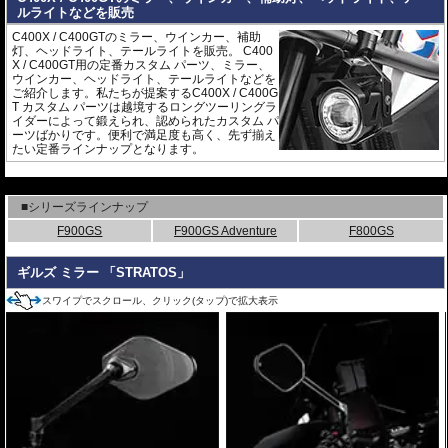
ルライトなどを販売
C400X / C400GTのミラー、ウインカー、補助
灯、ヘッドライト、テールライトを販売。 C400
X / C400GT用の定番カスタム パーツ、ミラー、
ウインカー、ヘッドライト、テールライトなどを
ご紹介します。私たちが提案するC400X / C400G
T カスタム パーツは越境するロングツーリングラ
イダーによって鍛えられ、認められたカスタム パ
ーツばかりです。便利で満足度も高く、先ず揃え
たい定番ラインナップとなります。
---
■シリーズラインナップ
F900GS
F900GS Adventure
F800GS
ギルズ ミラー 「STRATOS」
スワイプでスクロール、クリック(タップ)で拡大表示