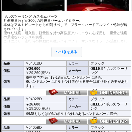
ギルズツーリング カスタムパーツ
片側重量わずか300gの超軽量バーエンドミラー。
本体はアルミビレットからの削り出しで、ブラックハードアルマイト処理が施
されています。
優れた強度、耐久性、軽量性を持つ高強度アルミニウムを採用し、重量と強度
の最適なバランスを実現。
これにより、走行時の振動にも強いハイパフォーマンスなミラーが誕生しまし
た。
ミラーの角度や位置も調整が可能。視認性など安全へ関わる要素へも細心の注
つづきを見る
意が払われて設計されています。
※車検対応。
M0401BD
ブラック
品番
カラー
※1個単位での販売
￥26,600
GILLES / ギルズ ツーリ
※左右どちらにも使用できます。
価格
メーカー
￥
29,260
(税込)
ング
※中空で内径が13-18mmのハンドルバーに適合。
※商品は汎用品となり、主に２系統の取り付け方法をラインナップ。
※ハンドルバーにボルト受け等がある場合は取り外す必要があり
備考
(取付確認がされているものは下記の適合検索で適合品番をご確認いただけま
ます。
す。)
M0401BD 中空で内径が13-18mmのハンドルバーに適合
M0402BD M8もしくはM6のボルト受けのあるハンドルバーに適合
M0402BD
ブラック
品番
カラー
M0405BD M12のボルト受けのあるハンドルバーに適合
￥26,600
GILLES / ギルズ ツーリ
価格
メーカー
￥
29,260
(税込)
ング
別売オプションにカラーインサートをご用意。
※M8もしくはM6のボルト受けのあるハンドルバーに適合。
備考
車体のイメージに合わせたカスタムが可能となり、ワンポイントアクセントと
してその存在感を高めます。
M0405BD
ブラック
品番
カラー