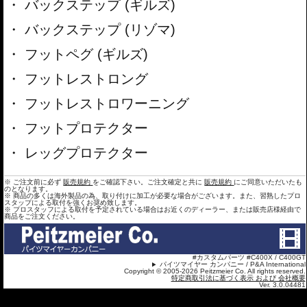
バックステップ (ギルズ)
バックステップ (リゾマ)
フットペグ (ギルズ)
フットレストロング
フットレストロワーニング
フットプロテクター
レッグプロテクター
※ ご注文前に必ず
販売規約
をご確認下さい。ご注文確定と共に
販売規約
にご同意いただいたも
のとなります。
※ 商品の多くは海外製品の為、取り付けに加工が必要な場合がございます。また、習熟したプロ
スタップによる取付を強くお奨め致します。
※ プロスタッフによる取付を予定されている場合はお近くのディーラー、または販売店様経由で
商品をご注文ください。
#カスタムパーツ #C400X / C400GT
パイツマイヤー カンパニー / P&A International
Copyright © 2005-2026 Peitzmeier Co. All rights reserved.
特定商取引法に基づく表示 および 会社概要
Ver. 3.0.04481