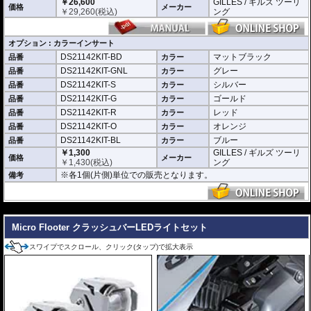
￥26,600
GILLES / ギルズ ツーリ
価格
メーカー
￥
29,260
(税込)
ング
オプション : カラーインサート
DS21142KIT-BD
マットブラック
品番
カラー
DS21142KIT-GNL
グレー
品番
カラー
DS21142KIT-S
シルバー
品番
カラー
DS21142KIT-G
ゴールド
品番
カラー
DS21142KIT-R
レッド
品番
カラー
DS21142KIT-O
オレンジ
品番
カラー
DS21142KIT-BL
ブルー
品番
カラー
￥1,300
GILLES / ギルズ ツーリ
価格
メーカー
￥
1,430
(税込)
ング
※各1個(片側)単位での販売となります。
備考
---
Micro Flooter クラッシュバーLEDライトセット
スワイプでスクロール、クリック(タップ)で拡大表示