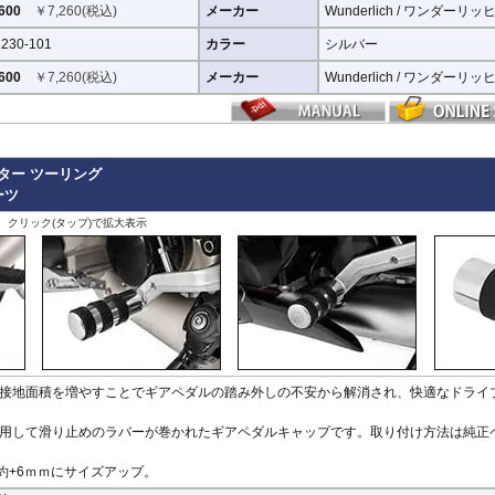
600
￥
7,260
(税込)
メーカー
Wunderlich / ワンダーリッ
230-101
カラー
シルバー
600
￥
7,260
(税込)
メーカー
Wunderlich / ワンダーリッ
ター ツーリング
ーツ
、クリック(タップ)で拡大表示
接地面積を増やすことでギアペダルの踏み外しの不安から解消され、快適なドライ
用して滑り止めのラバーが巻かれたギアペダルキャップです。取り付け方法は純正
約+6ｍｍにサイズアップ。