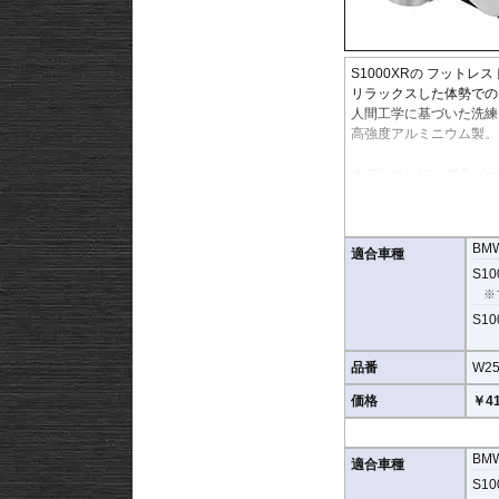
S1000XRの フット
リラックスした体勢での
人間工学に基づいた洗練
高強度アルミニウム製。
オプションにペグラバー
BM
適合車種
S100
※
S100
品番
W25
価格
￥41
BM
適合車種
S100