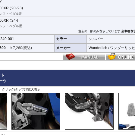
W
0XR ('20-'23)
シフトペダル用
0XR ('24-)
シフトペダル用
適合の一部のみ表示しています
全車種表
240-001
カラー
シルバー
600
￥
7,260
(税込)
メーカー
Wunderlich / ワンダーリッ
ート
パーツ
、クリック(タップ)で拡大表示