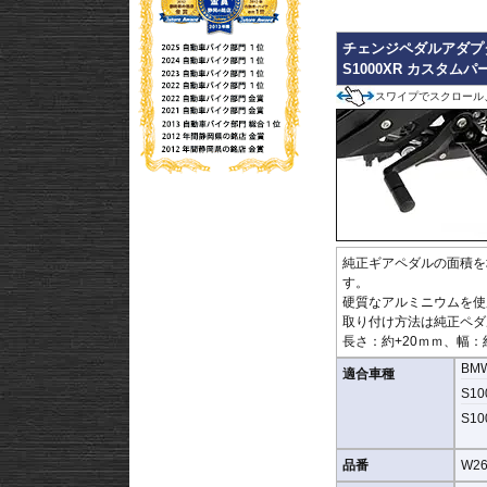
チェンジペダルアダプ
S1000XR カスタムパ
スワイプでスクロール
純正ギアペダルの面積を
す。
硬質なアルミニウムを使
取り付け方法は純正ペダ
長さ：約+20ｍｍ、幅：
BM
適合車種
S100
S100
品番
W26