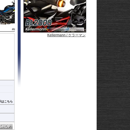
Strom250
-
e
Strom650
-
Strom800
-
Strom800DE
-
Strom1000
-
ABS 14-
Strom1050/DE
-
3-
Strom1050/XT
GN125
Kellermann / ケラーマン
Kellermann / ケラーマン
Kellermann / ケラーマン
Kellermann / ケラーマン
Kellermann / ケラーマン
22
afe
示はこちら