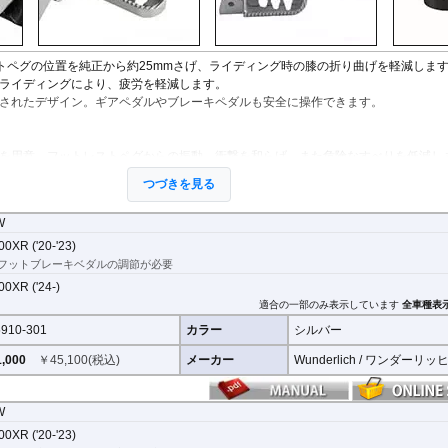
レストペグの位置を純正から約25mmさげ、ライディング時の膝の折り曲げを軽減しま
ライディングにより、疲労を軽減します。
されたデザイン。ギアペダルやブレーキペダルも安全に操作できます。
を用意。フットレストペグからの振動、衝撃を和らげ、また危険なすべりを低減し
つづきを見る
W
0XR ('20-'23)
フットブレーキベダルの調節が必要
0XR ('24-)
適合の一部のみ表示しています
全車種表
910-301
カラー
シルバー
,000
￥
45,100
(税込)
メーカー
Wunderlich / ワンダーリッ
W
0XR ('20-'23)