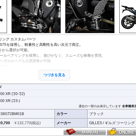
StreetFighter V4/S
Tiger 800/XC
CRF1000L AfricaTwin
XT700Z Tenere700
Z250
V
MP3
SuperSport 950
Tiger 850 Sport
CRF1100L AfricaTwin
XT1200Z SuperTener
Z400
V
FANTIC
Tiger 900
Crossrunner
YZF-R1 15-
Z500
V
Caballero
Tiger 1200 GT
Crosstourer
YZF-R1 -14
Z650/S
V
Tiger 1200 Rally
CTX700N
YZF-R125
Z650RS
V
Tiger 1200 XR/XC
Dax125
YZF-R15
Z7 Hybrid
V
Tiger 1200 Explorer
FORZA 750
YZF-R3 / YZF-R25
Z750
2
リング
カスタムパーツ
Tiger Sport 800
GB350S
YZF-R6
Z750R
-
7075を採用し、軽量性と高剛性を高い次元で両立。
Tiger Sport 660
GROM MSX125
YZF-R7
Z800
りから選択が可能。
Tracker 400
Monkey125
YZF-R9
Z900
ールベアリングを採用し、遊びがなく、スムーズな稼働を実現。
Trident 660
NC700S
その他
Z900RS / c
ペダルのペグも位置調整が可能。
Trident 800
NC750S
Z1000
装備。
その他
NC750X 21-
Z1000SX
属。
NC750X -20
Z1100
つづきを見る
NC700X
Z H2
NT1100
ZX-4R/R
W
NX400 / NX500
ZX-6R
00 XR ('20-'22)
PCX 125
ZX-10R/R
REBEL 250
ZX-14R
00 XR ('23-)
REBEL 500
ZZR1400
適合の一部のみ表示しています
全車種表
REBEL 1100
38GT2BM01B
カラー
ブラック
VFR800F
VFR1200F
0,700
￥
132,770
(税込)
メーカー
GILLES / ギルズ ツーリング
VFR800X Crossrunner
VFR1200X Crosstourer