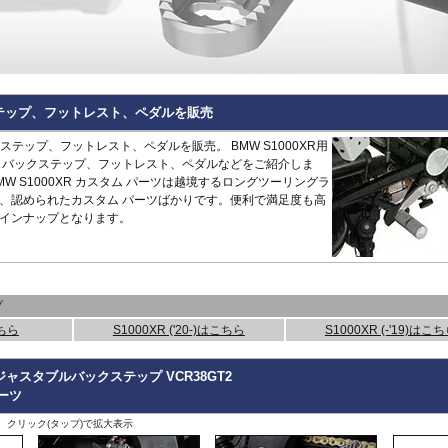
Hypermotard 796
トラッカー400
CB125R
MT-09 -20
1400GTR
-07
Continenta
B
VRSCDX
890 Duke/R
Hypermotard 698 Mono
デイトナ660
CB250R/CB300R
MT-09 Tracer
Eliminator
GT 650
Continenta
B
VRSCDXA
990 Duke
Hyperstrada 821
Bonneville America
CB650R
MT-10
ER6n
GT 535
Guerrilla
VRSCD
SuperDuke
Monster
Bonneville Bobber
CB1000R
NIKEN/GT
ER6f
450
Hunter
VRSCX
1290 SuperDuke
Monster V2
Bonneville Speedmaster
CB500 Hornet
R1 15-
KLE500
350
Himalayan
2
VRSCAW
1390 SuperDuke
Monster 696
Bonneville T100
CB750 Hornet
R1 -14
KLR650
450
Himalayan
-
B
VRSCA
125 Enduro R
クステップ、フットレスト、ペダルを販売
Monster 796
Bonneville T120
CB1000 Hornet
R125
Meguro S1
411
Interceptor
VRSCB
390 Enduro R
Monster 821
Bonneville
CB1000GT
R15
Ninja 125
650
Meteor
XL883
690 Enduro R
ックステップ、フットレスト、ペダルを販売。 BMW S1000XR用
Monster 890
Daytona 660
CB1100
R3 / R25
Ninja 250
350
Super
XL1200C
125 SMC R
、バックステップ、フットレスト、ペダルなどをご紹介しま
Monster 937
Daytona 675
CB1100 EX
R6
Ninja 400
Meteor
Scram
XL1200L
390 SMC R
W S1000XR カスタム パーツは越境するロングツーリングラ
Monster 1100 Evo
ROCKET 3
CB1100 RS
R7
Ninja 500
650
411
Shotgun
XL1200N
690 SMC R
、認められたカスタム パーツばかりです。便利で満足度も高
Monster 1100 S
Scrambler 400X
CB1300
SCR950
Ninja 636
650
XL1200R
890 SMT
CFMOTO
インナップとなります。
Monster 1200
Scrambler 400XC
CBF1000
SR400
Ninja 650
XL1200X Forty-Eight
990 Supermoto R
125NK
Multistrada V2
Scrambler 900
CBF1000F
Tenere700
Ninja 7 Hyb
RC125
450MT
Multistrada 950
Scrambler 1200
CBR650F
T-MAX560/TECH M
Ninja 1000
RC200
675NK
Multistrada 1200/S
Speed 400
CBR650R
T-MAX530/SX
Ninja 1100
RC390
675SR-R
Multistrada 1260/S
Speed Triple 1200
CBR400R/CBR500R
Tracer 900
Ninja H2 S
RC8
700CL-X
プ
Multistrada Enduro
Speed Triple 1050
CBR600RR
Tracer 9/GT
Versys-X 2
990 RC R
700MT
Multistrada V4
Speed Twin 900
CBR1000RR
XMAX
Versys 650
こちら
S1000XR ('20-)はこちら
S1000XR (-'19)はこ
800MT/-X
Panigale
Speed Twin 1200
CBR1000RR-R
XSR125
Versys 100
2
1000MT-
Scrambler
Street Scrambler
CL250
XSR700
Versys 110
-
X
その他
ャスタブルバックステップ VCR38GT2
Scrambler 1100
Street Triple
CL500
XSR900 22-
Vulcan S
ZONTES
パーツ
Scrambler Sixty2
Street Twin
CRF250L
XSR900 -21
W230
G
125-C2
StreetFighter
Thruxton 1200/R
CRF250 RALLY
XSR900GP
W800 / W6
、クリック(タップ)で拡大表示
StreetFighter V2/S
Thruxton
CRF450L
XJR1300
Z125
V
Piaggio