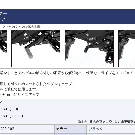
X-ADV 21-
X-ADV -20
ター
XL750 Transalp
その他
ーツ
、クリック(タップ)で拡大表示
増やすことでペダルの踏み外しの不安から解消され、快適なドライブをエンジョイ
用して滑り止めカットされたペダルキャップ。
ルに被せて使用します。
約+5ｍｍにサイズアップ。
W
0XR (-'19)
0XR ('20-'23)
適合の一部のみ表示しています
全車種表
230-102
カラー
ブラック