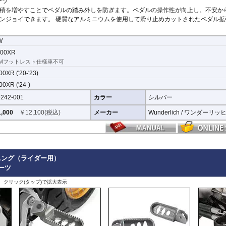
ーツ
積を増やすことでペダルの踏み外しを防ぎます。ペダルの操作性が向上し。不安か
ンジョイできます。 硬質なアルミニウムを使用して滑り止めカットされたペダル拡
W
00XR
Mフットレスト仕様車不可
0XR ('20-'23)
0XR ('24-)
242-001
カラー
シルバー
,000
￥
12,100
(税込)
メーカー
Wunderlich / ワンダーリッ
ニング（ライダー用）
パーツ
、クリック(タップ)で拡大表示