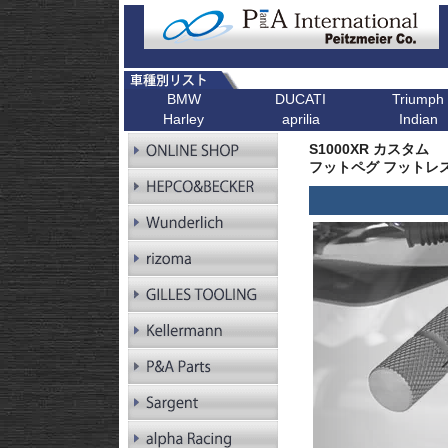
BMW
DUCATI
Triumph
Harley
aprilia
Indian
R シリーズ
F シリーズ
ピックアップ
K シリーズ
ピックアップ
ピックアップ
ピックアップ
ピックアップ
R1300GS
F900XR
Scrambler
K1600GT/GTL
Bonneville T1
S1000XR カスタム
R1300GS
F900R
Scrambler 1100
K1600B
Tiger 900
Pan America
フットペグ フットレ
Adventure
R1250GS
F900GS
Multistrada V4
K1600GrandAm
Trident 660
Kellermann ウインカー
R1250GS
F900GS Adventure
Monster V2
K1300R
SpeedTwin 90
Adventure
R18
F850GS
Monster
K1300S
Scrambler 900
R18B
F800GS 24-
Diavel
K1200R
StreetTwin
R18 Classic
F800GS -18
X Diavel
K1200S
StreetTriple
R18 Roctane
F750GS
DesertX
K1300GT
Scrambler 40
R18
F700GS
K1200GT
Scrambler 40
Transcontinental
R12
F650GS
K1200LT
Speed 400
R12 nineT
F450GS
Tracker 400
R12 G/S
F800R
R12S
F800GT
RnineT
F800ST
RnineT Urban G/S
F800S
RnineT Scrambler
RnineT Racer