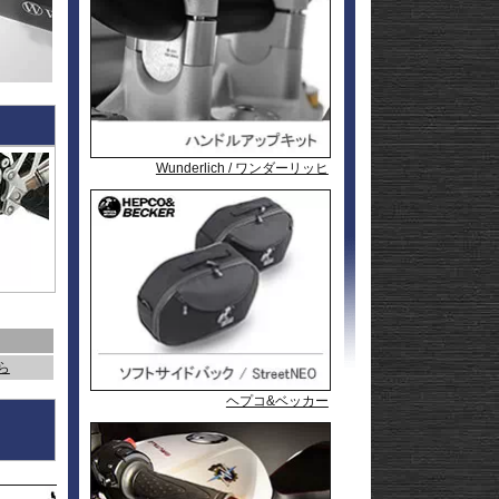
l
andit
GSF1200
l
andit
GSX1250
GSX1300
Hayabusa
GSX1300
1-
Hayabusa
GSX1300BK
20
-King
GSX-
R125
GSX-
R600
GSX-
R750
GSX-
Wunderlich / ワンダーリッヒ
Wunderlich / ワンダーリッヒ
Wunderlich / ワンダーリッヒ
ACシュニッツァー
R1000/R
GSX-
S125
GSX-
S750
GSX-8R
GSX-8S
rid
GSX-8T
AX
GSX-8TT
GSX-
X
S1000/F
GSX-
50
S1000GT
GSX-
S1000GX
Hayabusa
ちら
0
1-
Hayabusa
ヘプコ&ベッカー
ヘプコ&ベッカー
ヘプコ&ベッカー
0
20
KATANA
SFV650
ladius
SV650/X
50
SV-7GX
-