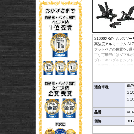
S1000XRの
ギルズツー
高強度アルミニウム AL
フットペグの位置を6通
主な可動部にはダブルボ
ブレーキペダルとシフト
可倒式フットペグを標準
カーボンヒールガード付
BM
適合車種
S 10
S 10
品番
VCR
価格
￥12