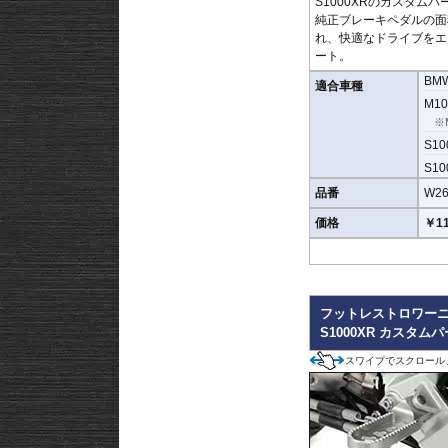
S1000XRのカスタムパ
純正ブレーキペダルの面
れ、快適なドライブをエ
ート。
BM
適合車種
M10
※
S100
S100
品番
W26
価格
￥11
フットレストロワー
S1000XR カスタム
スワイプでスクロール