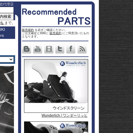
総代理店
ちら
まで。
KI
販売規約
を必ずご確認ください。
ご注文確定と同時に
販売規約
にご同意頂いたもの
rs
車種名
となります。
a
Others
ター
Vストロ
車種一覧
ーム 250
Vストロ
0
ページ
25
ーム 650
Vストロ
0
ckster
50
ーム 800
Vストロ
0
dventure
00
ーム
Vストロ
9R
moto
00
1000
ーム
Vストロ
00
36
050 23-
ーム
カタナ
78RR
GS
50
050 -22
隼 21-
 / OHV
 ハイブ
隼 -20
00
andit
00
-King
2 SX
L650 V-
 250
Strom
DL1000
650
-Strom
DR-Z4S
Wunderlich / ワンダーリッヒ
Wunderlich / ワンダーリッヒ
Wunderlich / ワンダーリッヒ
Wunderlich / ワンダーリッヒ
1000
DR-Z4SM
1100
ladius
GSF1250