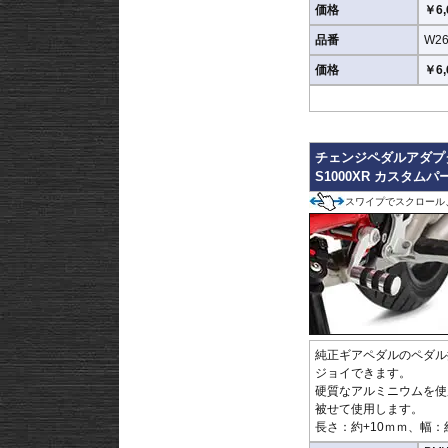
価格
￥6,
品番
W26
価格
￥6,
チェンジペダルアダプ
S1000XR カスタムパ
スワイプでスクロール
純正ギアペダルのペダル
ジョイできます。
硬質なアルミニウムを使
被せて使用します。
長さ：約+10ｍｍ、幅：