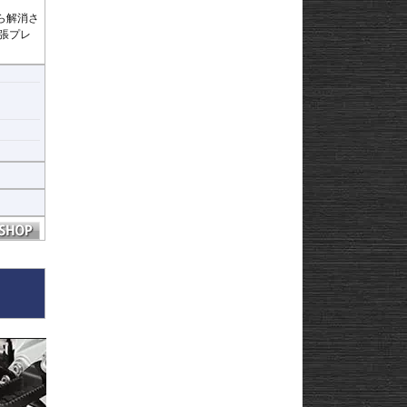
ら解消さ
張プレ
ヒ