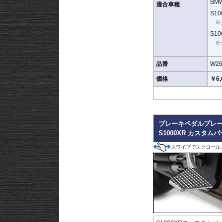
BM
適合車種
S100
※
S100
※
品番
W26
価格
￥6,
ブレーキペダルプレ
S1000XR カスタム
スワイプでスクロール