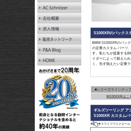
RnineT Pure
R1200GS LC
R1200GS LC Adv.
R1200GS
R1200GS Adv.
R1300RT
S1000XRのバッ
R1250RT
R1200RT LC
BMW S1000XRのバ
R1200RT
の定番カスタム パーツ
R1300R
す。私たちが提案するBM
R1250R
イダーによって鍛えられ
R1200R LC
く、先ず揃えたい定番ラ
R1200R
R1300RS
R1250RS
R1200RS LC
■シリーズラインナッ
M1000XRは
ギルズツーリング アジ
S1000XR カスタム
スワイプでスクロール