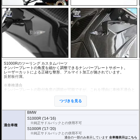
S1000Rのツーリング カスタムパーツ
ナンバープレートの角度を細かく調整できるナンバープレートサポート。
レーザーカットによる正確な整形、アルマイト加工が施されています。
反射板付属。
※車検適合
ナンバープレートの取付角度の調節が可能ですが、これを理由に車検不適合と
なることはありません。
国土交通省自動車局自動車情報課 及び 整備課に確認済み
つづきを見る
オプションにウインカーブラケットをご用意
汎用リアウインカー（取り付けボルト径がM5）を取り付けることができます。
BMW
車検対応 世界最小ウインカーであるKellermann/ケラーマンの
Bullet Atto
や
Rho
S1000R ('14-'16)
mbus S
、
micro S
等の設置がスマートに行なえます。
※純正サドルバックとの併用不可
適合車種
S1000R ('17-'20)
※純正サドルバックとの併用不可
適合の一部のみ表示しています
全車種表示はこちら