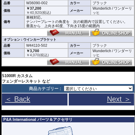
W36090-002
ブラック
品番
カラー
￥37,200
Wunderlich / ワンダーリ
価格
メーカー
￥
40,920
(税込)
ッヒ
車検対応。
ナンバープレートの角度を 次の範囲内で設置してください。
備考
垂直から 上向き40度、下向き15度の範囲内
オプション : ウインカーブラケット
W44110-502
ブラック
品番
カラー
￥3,700
Wunderlich / ワンダーリ
価格
メーカー
￥
4,070
(税込)
ッヒ
---
S1000R カスタム
フェンダーレスキット など
商品カテゴリー :
＜ Back
Next ＞
---
P&A International パーツ＆アクセサリ