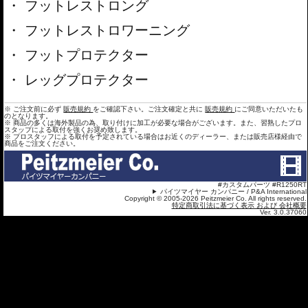
フットレストロング
フットレストロワーニング
フットプロテクター
レッグプロテクター
※ ご注文前に必ず
販売規約
をご確認下さい。ご注文確定と共に
販売規約
にご同意いただいたも
のとなります。
※ 商品の多くは海外製品の為、取り付けに加工が必要な場合がございます。また、習熟したプロ
スタップによる取付を強くお奨め致します。
※ プロスタッフによる取付を予定されている場合はお近くのディーラー、または販売店様経由で
商品をご注文ください。
#カスタムパーツ #R1250RT
パイツマイヤー カンパニー / P&A International
Copyright © 2005-2026 Peitzmeier Co. All rights reserved.
特定商取引法に基づく表示 および 会社概要
Ver. 3.0.37060