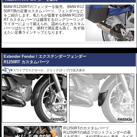
BMW R1250RTのフェンダーを販売。 BMW R12
50RT用の定番カスタム パーツ、フェンダーなど
をご紹介します。私たちが提案するBMW R1250
RT カスタム パーツは越境するロングツーリング
ライダーによって鍛えられ、認められたカスタム
パーツばかりです。便利で満足度も高く、先ず揃
えたい定番ラインナップとなります。
---
Extender Fender / エクステンダーフェンダー
R1250RT カスタムパーツ
スワイプでスクロール、クリック(タップ)で拡大表示
R1250RTのカスタムパーツ
R1250RTの純正フロントフェンダーの長
さを拡張し、水や泥跳ねから車体、ライダ