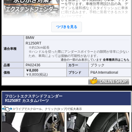
ーを守ります。車種別専用設計品の為、デ
ザインも違和感なくスタイリッシュに車体
に溶け込みます。手軽に装着できるカスタ
ムパーツです。
取付は付属の強力粘着シートを使い、簡単
つづきを見る
に行えます。通常使用での脱落は心配あり
ませんが、取付作業の不備(洗浄、脱脂不十
分)等においてはこの限りではありません。ビスまたはトリムクリップが付属し
BMW
ているパッケージについてはこれらの使用を強く推奨いたします。使用されて
R1250RT
いない場合の脱落による保証は致しかねます。
※約13cm延長
適合車種
※ハンドルを切った際にアンダースポイラーとの隙間が非常に少ない
どのような効果があるパーツですか？
ため、車両によっては接触の可能性があります。
R1250RTの純正フロントフェンダーの長さを拡張し、水や泥跳ねから車体、ラ
適合の一部のみ表示しています
全車種表示はこちら
イダーを強力に守ります。
PA02436
ブラック
品番
カラー
※写真はイメージです。車種により、フェンダーのデザインは多少異なりま
￥8,000
P&A International
価格
ブランド
す。
￥
8,800
(税込)
---
フロントエクステンドフェンダー
R1250RT カスタムパーツ
スワイプでスクロール、クリック(タップ)で拡大表示