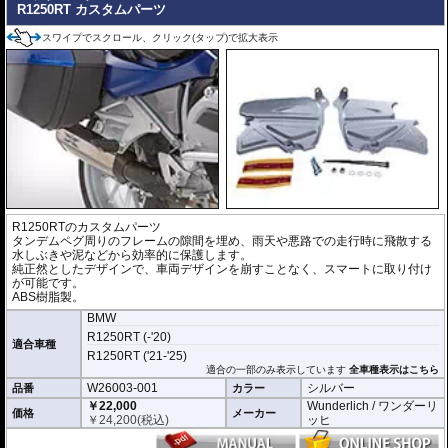
R1250RT カスタムパーツ
スワイプでスクロール、クリック(タップ)で拡大表示
R1250RTのカスタムパーツ
タンデムペグ周りのフレームの隙間を埋め、雨天や悪路での走行時に飛散する
水しぶきや泥などから効率的に保護します。
純正然としたデザインで、車両デザインを崩すことなく、スマートに取り付け
が可能です。
ABS樹脂製。
BMW
R1250RT (-'20)
適合車種
R1250RT ('21-'25)
適合の一部のみ表示しています
全車種表示はこちら
W26003-001
シルバー
品番
カラー
￥22,000
Wunderlich / ワンダーリ
価格
メーカー
￥
24,200
(税込)
ッヒ