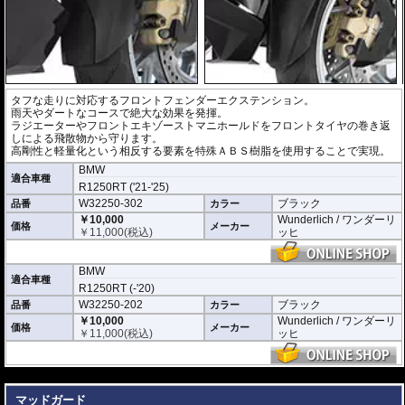
タフな走りに対応するフロントフェンダーエクステンション。
雨天やダートなコースで絶大な効果を発揮。
ラジエーターやフロントエキゾーストマニホールドをフロントタイヤの巻き返
しによる飛散物から守ります。
高剛性と軽量化という相反する要素を特殊ＡＢＳ樹脂を使用することで実現。
BMW
適合車種
R1250RT ('21-'25)
W32250-302
ブラック
品番
カラー
￥10,000
Wunderlich / ワンダーリ
価格
メーカー
￥
11,000
(税込)
ッヒ
BMW
適合車種
R1250RT (-'20)
W32250-202
ブラック
品番
カラー
￥10,000
Wunderlich / ワンダーリ
価格
メーカー
￥
11,000
(税込)
ッヒ
---
マッドガード