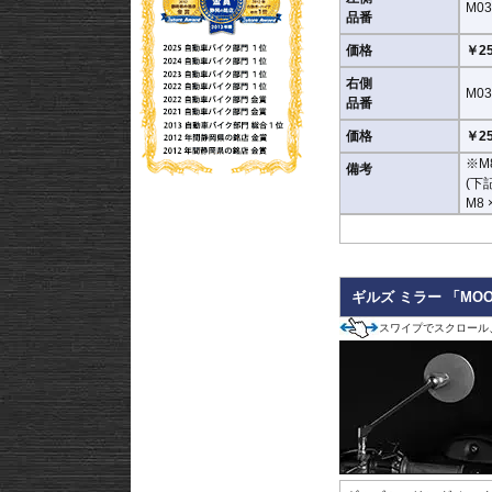
M03
※取付箇所の状況や干渉
品番
価格
￥25
右側
M03
品番
価格
￥25
※M
備考
(下
M8 
ギルズ ミラー 「MO
スワイプでスクロール