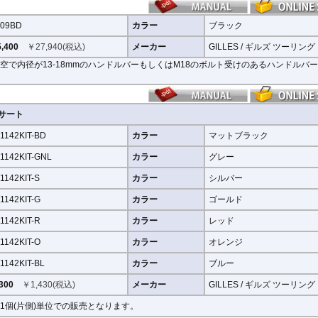
09BD
カラー
ブラック
,400
￥
27,940
(税込)
メーカー
GILLES / ギルズ ツーリング
空で内径が13-18mmのハンドルバーもしくはM18のボルト受けのあるハンドルバ
ンサート
1142KIT-BD
カラー
マットブラック
1142KIT-GNL
カラー
グレー
1142KIT-S
カラー
シルバー
1142KIT-G
カラー
ゴールド
1142KIT-R
カラー
レッド
1142KIT-O
カラー
オレンジ
1142KIT-BL
カラー
ブルー
300
￥
1,430
(税込)
メーカー
GILLES / ギルズ ツーリング
1個(片側)単位での販売となります。