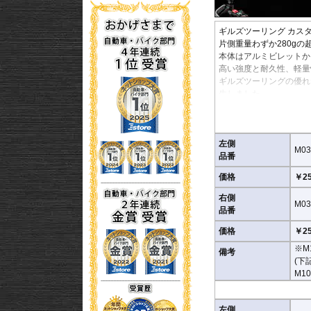
ギルズツーリング カス
片側重量わずか280gの
本体はアルミビレットか
高い強度と耐久性、軽量
ギルズツーリングの優れ
生しました。
ミラーの角度や位置も調
付属アダプターは汎用性
※車検対応
左側
M03
※左右別売
品番
価格
￥25
※商品は汎用品です。
(取付確認がされている
右側
M03
品番
M0303LBD / M030
※車体側のミラーの取り
価格
￥25
M10 × 14 / M10 × 14
※M
備考
(下
M0304LBD / M030
M10
※車体側のミラーの取り
M8 × 14 / M8 × 14 逆ネ
左側