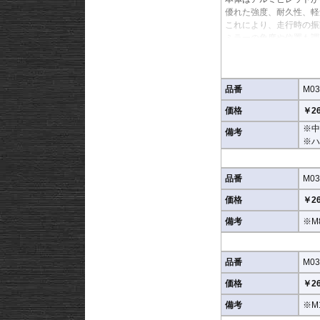
優れた強度、耐久性、軽
これにより、走行時の振
ミラーの角度や位置も調
※車検対応。
※1個単位での販売
※左右どちらにも使用で
品番
M03
価格
￥26
※商品は汎用品となり、
(取付確認がされている
※中
備考
※ハ
M0301BD 中空で内径
M0302BD M8もし
品番
M03
M0305BD M12の
M0309BD 中空で内
価格
￥26
別売オプションにカラー
備考
※M
車体のイメージに合わせ
品番
M03
価格
￥26
備考
※M