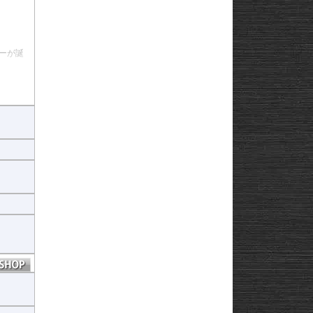
ーが誕
ん。
。