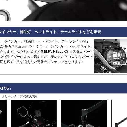
Hypermotard 796
トラッカー400
CB125R
MT-09 -20
1400GTR
-07
Continenta
B
VRSCDX
890 Duke/R
Hypermotard 698 Mono
デイトナ660
CB250R/CB300R
MT-09 Tracer
Eliminator
GT 650
Continenta
B
VRSCDXA
990 Duke
Hyperstrada 821
Bonneville America
CB650R
MT-10
ER6n
GT 535
Guerrilla
VRSCD
SuperDuke
Monster
Bonneville Bobber
CB1000R
NIKEN/GT
ER6f
450
Hunter
VRSCX
1290 SuperDuke
Monster V2
Bonneville Speedmaster
CB500 Hornet
R1 15-
KLE500
350
Himalayan
2
VRSCAW
1390 SuperDuke
Monster 696
Bonneville T100
CB750 Hornet
R1 -14
KLR650
450
Himalayan
-
B
VRSCA
125 Enduro R
ー、ウインカー、補助灯、ヘッドライト、テールライトなどを販売
Monster 796
Bonneville T120
CB1000 Hornet
R125
Meguro S1
411
Interceptor
VRSCB
390 Enduro R
Monster 821
Bonneville
CB1000GT
R15
Ninja 125
650
Meteor
XL883
690 Enduro R
ミラー、ウインカー、補助灯、ヘッドライト、テールライトを販
Monster 890
Daytona 660
CB1100
R3 / R25
Ninja 250
350
Super
XL1200C
125 SMC R
RS用の定番カスタム パーツ、ミラー、ウインカー、ヘッドライト、
Monster 937
Daytona 675
CB1100 EX
R6
Ninja 400
Meteor
Scram
XL1200L
390 SMC R
します。私たちが提案するBMW R1250RS カスタム パーツ
Monster 1100 Evo
ROCKET 3
CB1100 RS
R7
Ninja 500
650
411
Shotgun
XL1200N
690 SMC R
ングライダーによって鍛えられ、認められたカスタム パーツ
Monster 1100 S
Scrambler 400X
CB1300
SCR950
Ninja 636
650
XL1200R
890 SMT
CFMOTO
度も高く、先ず揃えたい定番ラインナップとなります。
Monster 1200
Scrambler 400XC
CBF1000
SR400
Ninja 650
XL1200X Forty-Eight
990 Supermoto R
125NK
Multistrada V2
Scrambler 900
CBF1000F
Tenere700
Ninja 7 Hyb
RC125
450MT
Multistrada 950
Scrambler 1200
CBR650F
T-MAX560/TECH M
Ninja 1000
RC200
675NK
Multistrada 1200/S
Speed 400
CBR650R
T-MAX530/SX
Ninja 1100
RC390
675SR-R
Multistrada 1260/S
Speed Triple 1200
CBR400R/CBR500R
Tracer 900
Ninja H2 S
RC8
700CL-X
Multistrada Enduro
Speed Triple 1050
CBR600RR
Tracer 9/GT
Versys-X 2
ATOS」
990 RC R
700MT
Multistrada V4
Speed Twin 900
CBR1000RR
XMAX
Versys 650
800MT/-X
、クリック(タップ)で拡大表示
Panigale
Speed Twin 1200
CBR1000RR-R
XSR125
Versys 100
2
1000MT-
Scrambler
Street Scrambler
CL250
XSR700
Versys 110
-
X
その他
Scrambler 1100
Street Triple
CL500
XSR900 22-
Vulcan S
ZONTES
Scrambler Sixty2
Street Twin
CRF250L
XSR900 -21
W230
G
125-C2
StreetFighter
Thruxton 1200/R
CRF250 RALLY
XSR900GP
W800 / W6
StreetFighter V2/S
Thruxton
CRF450L
XJR1300
Z125
V
Piaggio