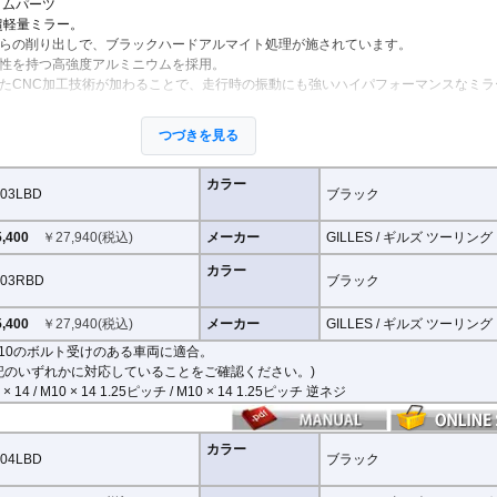
タムパーツ
超軽量ミラー。
らの削り出しで、ブラックハードアルマイト処理が施されています。
性を持つ高強度アルミニウムを採用。
たCNC加工技術が加わることで、走行時の振動にも強いハイパフォーマンスなミラ
整が可能。柔軟な調整が可能でありながら、調整部が緩んでしまう心配もありませ
つづきを見る
が高く、多くの車種にご利用いただけます。
カラー
03LBD
ブラック
,400
￥
27,940
(税込)
メーカー
GILLES / ギルズ ツーリング
ものは下記の適合検索で適合品番をご確認いただけます。)
カラー
03RBD
ブラック
3RBD : M10のボルト受けのある車両に適合
付け部分が下記のいずれかのネジに対応していることをご確認ください。
,400
￥
27,940
(税込)
メーカー
GILLES / ギルズ ツーリング
 1.25ピッチ / M10 × 14 1.25ピッチ 逆ネジ
10のボルト受けのある車両に適合。
記のいずれかに対応していることをご確認ください。)
4RBD : M8のボルト受けのある車両に適合
 × 14 / M10 × 14 1.25ピッチ / M10 × 14 1.25ピッチ 逆ネジ
付け部分が下記のいずれかのネジに対応していることをご確認ください。
ジ
カラー
04LBD
ブラック
するものがないかなど、あらかじめ寸法図を参考に実車にて事前にご確認願います