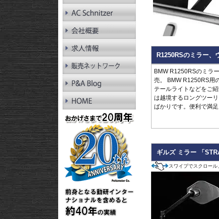
RnineT Pure
R1200GS LC
R1200GS LC Adv.
R1200GS
R1200GS Adv.
R1300RT
R1250RSのミラ
R1250RT
R1200RT LC
BMW R1250RSの
R1200RT
売。 BMW R1250
R1300R
テールライトなどをご紹介
R1250R
は越境するロングツーリ
R1200R LC
ばかりです。便利で満足
R1200R
R1300RS
R1250RS
R1200RS LC
ギルズ ミラー 「STR
スワイプでスクロール