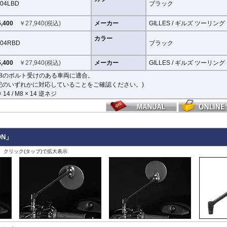
04LBD
ブラック
X-ADV 21-
するものがないかなど、あらかじめ寸法図を参考に実車にて事前にご確認願います
X-ADV -20
XL750 Transalp
,400
￥
27,940
(税込)
メーカー
GILLES / ギルズ ツーリング
その他
カラー
04RBD
ブラック
,400
￥
27,940
(税込)
メーカー
GILLES / ギルズ ツーリング
8のボルト受けのある車両に適合。
記のいずれかに対応していることをご確認ください。)
× 14 / M8 × 14 逆ネジ
ON」
、クリック(タップ)で拡大表示