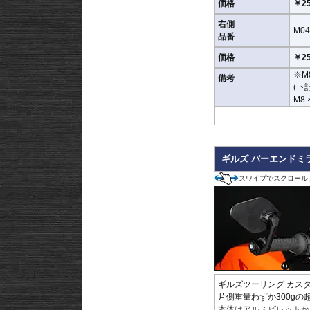
価格
￥25
右側
M04
品番
価格
￥25
※M
備考
(下
M8 
ギルズ バーエンドミラ
スワイプでスクロール
ギルズツーリング カス
片側重量わずか300g
本体はアルミビレットか