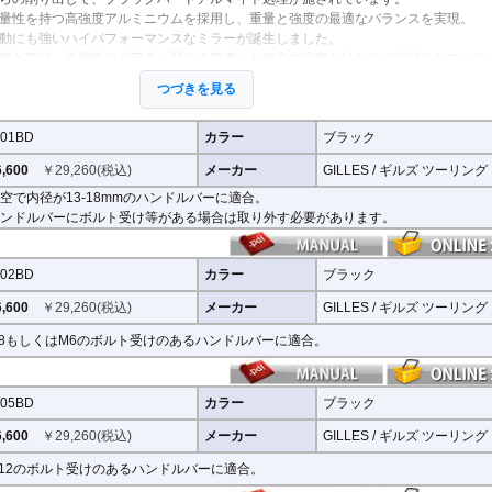
量性を持つ高強度アルミニウムを採用し、重量と強度の最適なバランスを実現。
動にも強いハイパフォーマンスなミラーが誕生しました。
整が可能。視認性など安全へ関わる要素へも細心の注意が払われて設計されていま
つづきを見る
きます。
01BD
カラー
ブラック
,600
￥
29,260
(税込)
メーカー
GILLES / ギルズ ツーリング
主に２系統の取り付け方法をラインナップ。
ものは下記の適合検索で適合品番をご確認いただけます。)
空で内径が13-18mmのハンドルバーに適合。
ンドルバーにボルト受け等がある場合は取り外す必要があります。
が13-18mmのハンドルバーに適合
くはM6のボルト受けのあるハンドルバーに適合
02BD
カラー
ブラック
ボルト受けのあるハンドルバーに適合
径が13-18mmのハンドルバーもしくはM18のボルト受けのあるハンドルバーに適合
,600
￥
29,260
(税込)
メーカー
GILLES / ギルズ ツーリング
インサートをご用意。
8もしくはM6のボルト受けのあるハンドルバーに適合。
たカスタムが可能となり、ワンポイントアクセントとしてその存在感を高めます。
05BD
カラー
ブラック
,600
￥
29,260
(税込)
メーカー
GILLES / ギルズ ツーリング
12のボルト受けのあるハンドルバーに適合。