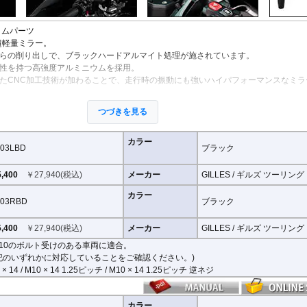
StreetFighter V4/S
Tiger 800/XC
CRF1000L AfricaTwin
XT700Z Tenere700
Z250
V
MP3
SuperSport 950
Tiger 850 Sport
CRF1100L AfricaTwin
XT1200Z SuperTener
Z400
V
FANTIC
Tiger 900
Crossrunner
YZF-R1 15-
Z500
V
タムパーツ
Caballero
Tiger 1200 GT
Crosstourer
YZF-R1 -14
Z650/S
V
超軽量ミラー。
Tiger 1200 Rally
CTX700N
YZF-R125
Z650RS
V
らの削り出しで、ブラックハードアルマイト処理が施されています。
Tiger 1200 XR/XC
Dax125
YZF-R15
Z7 Hybrid
V
性を持つ高強度アルミニウムを採用。
Tiger 1200 Explorer
FORZA 750
YZF-R3 / YZF-R25
Z750
2
たCNC加工技術が加わることで、走行時の振動にも強いハイパフォーマンスなミラ
Tiger Sport 800
GB350S
YZF-R6
Z750R
-
Tiger Sport 660
GROM MSX125
YZF-R7
Z800
整が可能。柔軟な調整が可能でありながら、調整部が緩んでしまう心配もありませ
つづきを見る
Tracker 400
Monkey125
YZF-R9
Z900
が高く、多くの車種にご利用いただけます。
Trident 660
NC700S
その他
Z900RS / c
Trident 800
NC750S
Z1000
カラー
03LBD
ブラック
その他
NC750X 21-
Z1000SX
NC750X -20
Z1100
,400
￥
27,940
(税込)
メーカー
GILLES / ギルズ ツーリング
NC700X
Z H2
NT1100
ZX-4R/R
ものは下記の適合検索で適合品番をご確認いただけます。)
カラー
03RBD
ブラック
NX400 / NX500
ZX-6R
PCX 125
ZX-10R/R
3RBD : M10のボルト受けのある車両に適合
REBEL 250
ZX-14R
付け部分が下記のいずれかのネジに対応していることをご確認ください。
,400
￥
27,940
(税込)
メーカー
GILLES / ギルズ ツーリング
REBEL 500
ZZR1400
 1.25ピッチ / M10 × 14 1.25ピッチ 逆ネジ
10のボルト受けのある車両に適合。
REBEL 1100
記のいずれかに対応していることをご確認ください。)
VFR800F
4RBD : M8のボルト受けのある車両に適合
 × 14 / M10 × 14 1.25ピッチ / M10 × 14 1.25ピッチ 逆ネジ
VFR1200F
付け部分が下記のいずれかのネジに対応していることをご確認ください。
VFR800X Crossrunner
ジ
VFR1200X Crosstourer
カラー