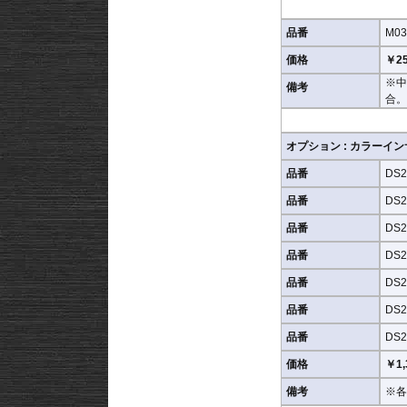
品番
M03
価格
￥25
※中
備考
合。
オプション : カラーイ
品番
DS2
品番
DS2
品番
DS2
品番
DS2
品番
DS2
品番
DS2
品番
DS2
価格
￥1,
備考
※各