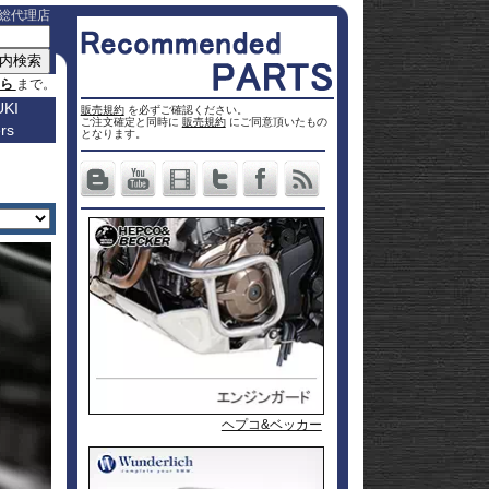
総代理店
ちら
まで。
KI
販売規約
を必ずご確認ください。
ご注文確定と同時に
販売規約
にご同意頂いたもの
rs
車種名
となります。
a
Others
ター
Vストロ
車種一覧
ーム 250
Vストロ
0
ページ
25
ーム 650
Vストロ
0
ckster
50
ーム 800
Vストロ
0
dventure
00
ーム
Vストロ
9R
moto
00
1000
ーム
Vストロ
00
36
050 23-
ーム
カタナ
78RR
GS
50
050 -22
隼 21-
 / OHV
 ハイブ
隼 -20
00
andit
00
-King
2 SX
L650 V-
 250
Strom
DL1000
650
-Strom
DR-Z4S
P&A International
P&A International
ヘプコ&ベッカー
1000
DR-Z4SM
1100
ladius
GSF1250