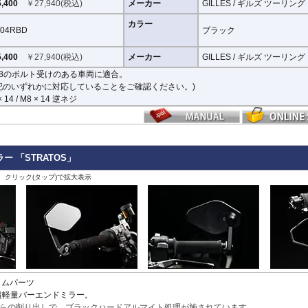
,400
￥
27,940
(税込)
メーカー
GILLES / ギルズ ツーリング
カラー
04RBD
ブラック
,400
￥
27,940
(税込)
メーカー
GILLES / ギルズ ツーリング
8のボルト受けのある車両に適合。
記のいずれかに対応していることをご確認ください。)
× 14 / M8 × 14 逆ネジ
ー 「STRATOS」
、クリック(タップ)で拡大表示
タムパーツ
の超軽量バーエンドミラー。
らの削り出しで、ブラックハードアルマイト処理が施されています。