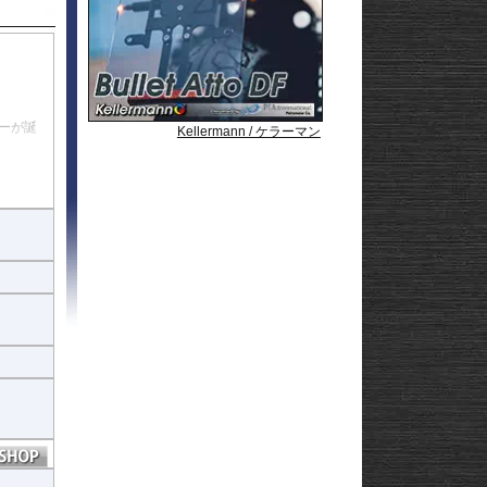
Strom250
-
e
Strom650
-
Strom800
-
Strom800DE
-
Strom1000
-
ABS 14-
Strom1050/DE
-
3-
Strom1050/XT
GN125
ーが誕
Kellermann / ケラーマン
Kellermann / ケラーマン
Kellermann / ケラーマン
22
ん。
afe