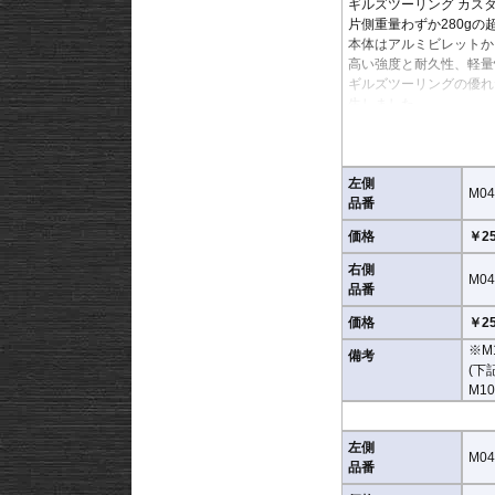
ギルズツーリング カス
片側重量わずか280gの
本体はアルミビレットか
高い強度と耐久性、軽量
ギルズツーリングの優れ
生しました。
ミラーの角度や位置も調
付属アダプターは汎用性
※車検対応
左側
M04
※左右別売
品番
価格
￥25
※商品は汎用品です。
(取付確認がされている
右側
M04
品番
M0403LBD / M040
※車体側のミラーの取り
価格
￥25
M10 × 14 / M10 × 14
※M
備考
(下
M0404LBD / M040
M10
※車体側のミラーの取り
M8 × 14 / M8 × 14 逆ネ
左側
M04
※取付箇所の状況や干渉
品番