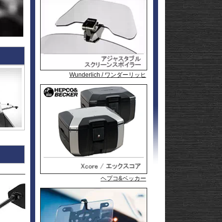
l
andit
GSF1200
l
andit
GSX1250
GSX1300
Hayabusa
GSX1300
1-
Hayabusa
GSX1300BK
20
-King
GSX-
R125
GSX-
R600
GSX-
R750
GSX-
Wunderlich / ワンダーリッヒ
Wunderlich / ワンダーリッヒ
P&A International
R1000/R
GSX-
S125
GSX-
S750
GSX-8R
GSX-8S
rid
GSX-8T
AX
GSX-8TT
GSX-
X
S1000/F
GSX-
50
S1000GT
GSX-
S1000GX
Hayabusa
0
1-
Hayabusa
ヘプコ&ベッカー
ヘプコ&ベッカー
ヘプコ&ベッカー
0
20
KATANA
SFV650
ladius
SV650/X
50
SV-7GX
-