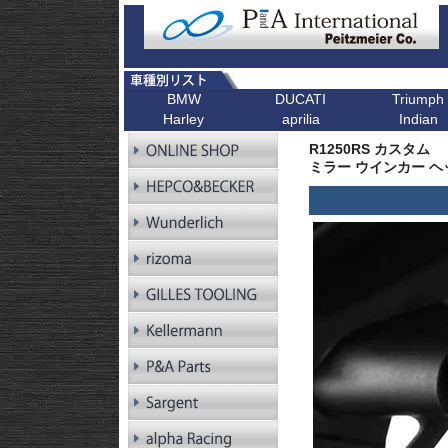
BMW
DUCATI
Triumph
Harley
aprilia
Indian
R シリーズ
F シリーズ
ピックアップ
K シリーズ
ピックアップ
ピックアップ
ピックアップ
ピックアップ
R1300GS
F900XR
Scrambler
K1600GT/GTL
Bonneville T1
R1250RS カスタム
R1300GS
F900R
Scrambler 1100
K1600B
Tiger 900
Pan America
ミラー ウインカー ヘ
Adventure
R1250GS
F900GS
Multistrada V4
K1600GrandAm
Trident 660
Kellermann ウインカー
R1250GS
F900GS Adventure
Monster V2
K1300R
SpeedTwin 90
Adventure
R18
F850GS
Monster
K1300S
Scrambler 900
R18B
F800GS 24-
Diavel
K1200R
StreetTwin
R18 Classic
F800GS -18
X Diavel
K1200S
StreetTriple
R18 Roctane
F750GS
DesertX
K1300GT
Scrambler 40
R18
F700GS
K1200GT
Scrambler 40
Transcontinental
R12
F650GS
K1200LT
Speed 400
R12 nineT
F450GS
Tracker 400
R12 G/S
F800R
R12S
F800GT
RnineT
F800ST
RnineT Urban G/S
F800S
RnineT Scrambler
RnineT Racer