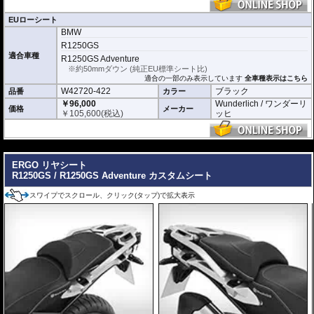
EUローシート
BMW
R1250GS
適合車種
R1250GS Adventure
※約50mmダウン (純正EU標準シート比)
適合の一部のみ表示しています
全車種表示はこちら
W42720-422
ブラック
品番
カラー
￥96,000
Wunderlich / ワンダーリ
価格
メーカー
￥
105,600
(税込)
ッヒ
---
ERGO リヤシート
R1250GS / R1250GS Adventure カスタムシート
スワイプでスクロール、クリック(タップ)で拡大表示