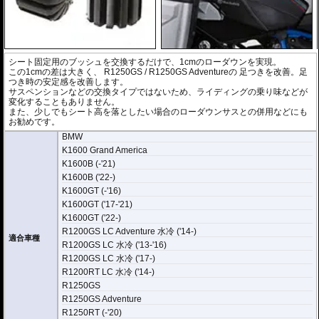
シート固定用のブッシュを交換するだけで、1cmのローダウンを実現。
この1cmの差は大きく、
R1250GS / R1250GS Adventure
の 足つきを改善。足
つき時の安定感を改善します。
サスペンションなどの交換タイプではないため、ライディングの乗り味などが
変化することもありません。
また、少しでもシート高を落としたい場合のローダウンサスとの併用などにも
お勧めです。
BMW
K1600 Grand America
K1600B (-'21)
K1600B ('22-)
K1600GT (-'16)
K1600GT ('17-'21)
K1600GT ('22-)
R1200GS LC Adventure 水冷 ('14-)
適合車種
R1200GS LC 水冷 ('13-'16)
R1200GS LC 水冷 ('17-)
R1200RT LC 水冷 ('14-)
R1250GS
R1250GS Adventure
R1250RT (-'20)