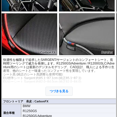
快適性を極限まで追求したSARGENT/サージェントのコンフォートシート。長
時間ツーリングで威力を発揮します。R1250GS/Adventure / R1200GSLC/Adve
nture用のシートは最新のデジタルモデリング、CAD設計、職人による手作り生
産等、他のシートと一味違ったコンフォート性を実現しています。
シート高 (純正のシート高調整も使用可能):
EU標準シート Sargent 約85.1~87.1cm (純正85.1~87.1)
EUローシート Sargent 約82.0~84.0cm (純正82.0~84.0)
※製品はEU仕様でのシート高を基準としています。国内仕様の場合、シート高が異なる場合が
ございますので御注意下さい。国内仕様のシート高の詳細は各ディーラー様にお問い合わせ下
つづきを見る
さい。
パイピングのカラーが
フロント＋リア 表皮 : CarbonFX
選べます カラーサン
BMW
プルは
Sargentパイピ
R1250GS
ングカラー表
をご確
適合車種
認ください。
R1250GS Adventure