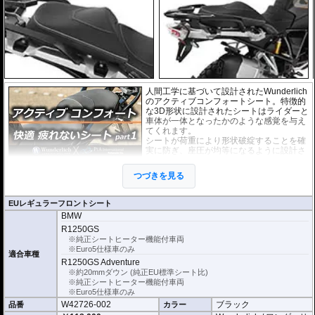
人間工学に基づいて設計されたWunderlich
のアクティブコンフォートシート。特徴的
な3D形状に設計されたシートはライダーと
車体が一体となったかのような感覚を与え
てくれます。
シートが荷重により形状破綻することを確
実に防ぎ、座圧が均等になるように設計さ
れています。
結果として背中への負担も軽減することが
つづきを見る
でき、加速時はもちろん、減速時にも効果
を発揮します。
この快適性は、リラックスと同時にライデ
EUレギュラーフロントシート
ィングの楽しさを純粋に楽しむことができ
BMW
るでしょう。
R1250GS
純正シートヒーター互換の機能を持ち、そ
※純正シートヒーター機能付車両
の機能をフルに使用可能。※車両側にシー
※Euro5仕様車のみ
適合車種
トヒーターの配線が必要
R1250GS Adventure
冬場のライディングにも高いコンフォート
※約20mmダウン (純正EU標準シート比)
性を提供します。
※純正シートヒーター機能付車両
※Euro5仕様車のみ
リアシートはショートラゲッジキャリア搭
W42726-002
ブラック
品番
カラー
載車両には取り付けができません。説明写真と現車をご確認の上お求め下さ