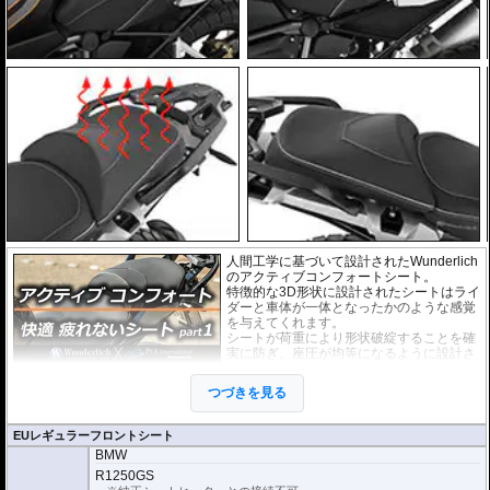
人間工学に基づいて設計されたWunderlich
のアクティブコンフォートシート。
特徴的な3D形状に設計されたシートはライ
ダーと車体が一体となったかのような感覚
を与えてくれます。
シートが荷重により形状破綻することを確
実に防ぎ、座圧が均等になるように設計さ
れています。
結果として背中への負担も軽減することが
つづきを見る
でき、加速時はもちろん、減速時にも効果
を発揮します。
この快適性は、リラックスと同時にライデ
EUレギュラーフロントシート
ィングの楽しさを純粋に楽しむことができ
BMW
るでしょう。
R1250GS