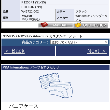
R1250RT ('21-'25)
S1000XR (-'19)
W42721-002
ブラック
品番
カラー
￥6,100
Wunderlich / ワンダーリ
価格
メーカー
￥
6,710
(税込)
ッヒ
---
R1250GS / R1250GS Adventure カスタムパーツ シート
商品カテゴリー :
＜ Back
Next ＞
---
P&A International パーツ＆アクセサリ
パニアケース