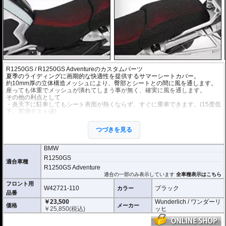
R1250GS / R1250GS Adventureのカスタムパーツ
夏季のライディングに画期的な快適性を提供するサマーシートカバー。
約10mm厚の立体構造メッシュにより、臀部とシートとの間に風を通します。
座っても体重でメッシュが潰れてしまう事が無く、確実に風を通します。
その他の利点として
・炎天下に駐車してもシート表面が熱くならず、すぐに乗車できます。(15度低
下。実測テスト値)
・雨天時では雨水がメッシュ構造によって落ち、不快なシートとウェアの貼り
つきを起こしません。
つづきを見る
・材質は着脱が簡単なストレッチ素材で、純正シートに被せるだけで装着可
能。
・汎用品ではなく車種別専用品なので、見た目もスマートです。
BMW
R1250GS
再販の要望が高かった「動研 サマーシートカバー」が同素材を使用してWunde
適合車種
R1250GS Adventure
rlichより完全復活です。
適合の一部のみ表示しています
全車種表示はこちら
フロント用
W42721-110
ブラック
カラー
品番
￥23,500
Wunderlich / ワンダーリ
価格
メーカー
￥
25,850
(税込)
ッヒ