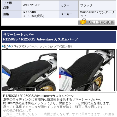
リア用
W42721-111
ブラック
カラー
品番
￥16,500
Wunderlich / ワンダーリ
価格
メーカー
￥
18,150
(税込)
ッヒ
---
サマーシートカバー
R1250GS / R1250GS Adventure カスタムパーツ
スワイプでスクロール、クリック(タップ)で拡大表示
R1250GS / R1250GS Adventureのカスタムパーツ
夏季のライディングに画期的な快適性を提供するサマーシートカバー。
約10mm厚の立体構造メッシュにより、臀部とシートとの間に風を通します。
座っても体重でメッシュが潰れてしまう事が無く、確実に風を通します。
その他の利点として
・炎天下に駐車してもシート表面が熱くならず、すぐに乗車できます。(15度低