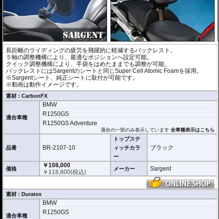
長距離のライディングの疲労を飛躍的に軽減するバックレスト。
５軸の調整機構により、最適なポジションへ設定可能。
クイック調整機構により、手袋をはめたままでも調整が可能。
バックレストにはSargentのシートと同じSuper Cell Atomic Foamを採用。
※Sargentシート、純正シートに取付が可能です。
※動画は動作イメージです。
素材 : CarbonFX
BMW
R1250GS
適合車種
R1250GS Adventure
適合の一部のみ表示しています
全車種表示はこちら
トップステ
BR-2107-10
ブラック
品番
ィッチカラ
ー
￥108,000
Sargent
価格
メーカー
￥
118,800
(税込)
素材 : Duratex
BMW
R1250GS
適合車種