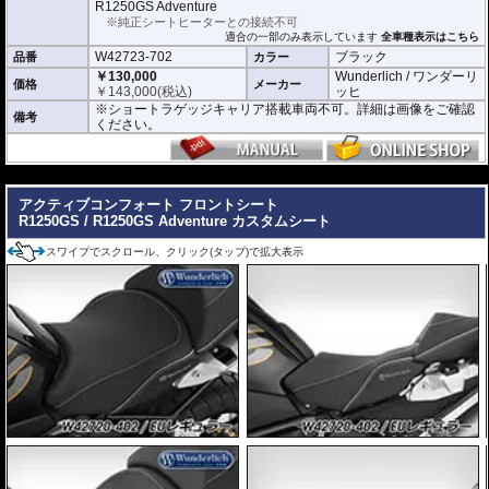
R1250GS Adventure
※純正シートヒーターとの接続不可
適合の一部のみ表示しています
全車種表示はこちら
W42723-702
ブラック
品番
カラー
￥130,000
Wunderlich / ワンダーリ
価格
メーカー
￥
143,000
(税込)
ッヒ
※ショートラゲッジキャリア搭載車両不可。詳細は画像をご確認
備考
ください。
---
アクティブコンフォート フロントシート
R1250GS / R1250GS Adventure カスタムシート
スワイプでスクロール、クリック(タップ)で拡大表示