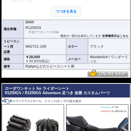
下。実測テスト値)
・雨天時では雨水がメッシュ構造によって落ち、不快なシートとウェアの貼り
つきを起こしません。
つづきを見る
・材質は着脱が簡単なストレッチ素材で、純正シートに被せるだけで装着可
能。
・汎用品ではなく車種別専用品なので、見た目もスマートです。
BMW
R1250GS
適合車種
再販の要望が高かった「動研 サマーシートカバー」が同素材を使用してWunde
※1ピースシートのみ
rlichより完全復活です。
適合の一部のみ表示しています
全車種表示はこちら
１ピースシ
W42721-109
ブラック
ート用
カラー
品番
￥28,000
Wunderlich / ワンダーリ
価格
メーカー
￥
30,800
(税込)
ッヒ
Rallyeなどの１ピースシート用
備考
---
ローダウンキット for ライダーシート
R1250GS / R1250GS Adventure 足つき 改善 カスタムパーツ
スワイプでスクロール、クリック(タップ)で拡大表示