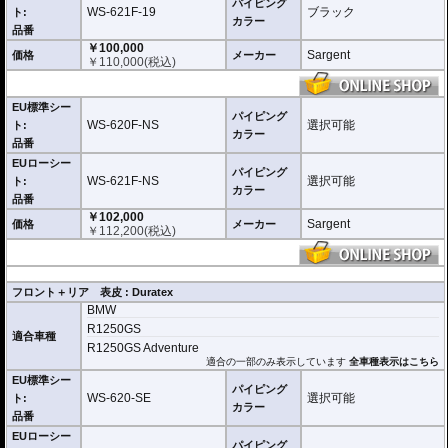
パイピング
WS-621F-19
ブラック
ト:
カラー
品番
￥100,000
Sargent
価格
メーカー
￥
110,000
(税込)
EU標準シー
パイピング
WS-620F-NS
選択可能
ト:
カラー
品番
EUローシー
パイピング
WS-621F-NS
選択可能
ト:
カラー
品番
￥102,000
Sargent
価格
メーカー
￥
112,200
(税込)
フロント＋リア 表皮 : Duratex
BMW
R1250GS
適合車種
R1250GS Adventure
適合の一部のみ表示しています
全車種表示はこちら
EU標準シー
パイピング
WS-620-SE
選択可能
ト:
カラー
品番
EUローシー
パイピング