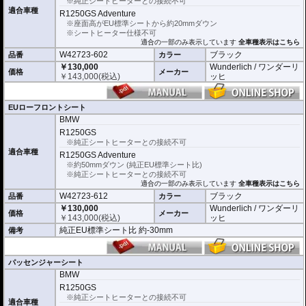
純正車両にシートヒーター機能が搭載され
※純正シートヒーターとの接続不可
ていない車種にご利用いただけます。この
適合車種
R1250GS Adventure
アクティブコンフォートによってシートヒ
※座面高がEU標準シートから約20mmダウン
ーターが利用できるようになります。
※シートヒーター仕様不可
適合の一部のみ表示しています
全車種表示はこちら
W42723-602
ブラック
品番
カラー
￥130,000
Wunderlich / ワンダーリ
価格
メーカー
￥
143,000
(税込)
ッヒ
EUローフロントシート
BMW
R1250GS
※純正シートヒーターとの接続不可
適合車種
R1250GS Adventure
※約50mmダウン (純正EU標準シート比)
※純正シートヒーターとの接続不可
適合の一部のみ表示しています
全車種表示はこちら
W42723-612
ブラック
品番
カラー
￥130,000
Wunderlich / ワンダーリ
価格
メーカー
￥
143,000
(税込)
ッヒ
純正EU標準シート比 約-30mm
備考
パッセンジャーシート
BMW
R1250GS
※純正シートヒーターとの接続不可
適合車種