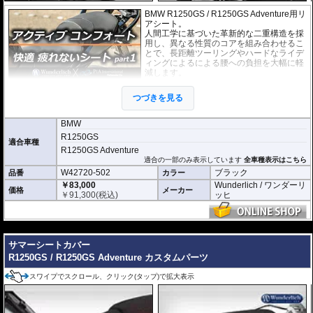
BMW R1250GS / R1250GS Adventure用リ
アシート。
人間工学に基づいた革新的な二重構造を採
用し、異なる性質のコアを組み合わせるこ
とで、長距離ツーリングやハードなライデ
ィングによるによる腰への負担を大幅に軽
減します。
つづきを見る
BMW
R1250GS
適合車種
R1250GS Adventure
適合の一部のみ表示しています
全車種表示はこちら
W42720-502
ブラック
品番
カラー
￥83,000
Wunderlich / ワンダーリ
価格
メーカー
￥
91,300
(税込)
ッヒ
---
サマーシートカバー
R1250GS / R1250GS Adventure カスタムパーツ
スワイプでスクロール、クリック(タップ)で拡大表示