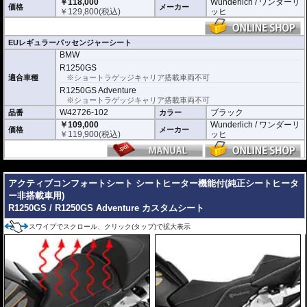
￥118,000
Wunderlich / ワンダーリ
い。
価格
メーカー
￥
129,800
(税込)
ッヒ
EUレギュラーパッセンジャーシート
BMW
R1250GS
適合車種
※ショートラゲッジキャリア搭載車両不可
R1250GS Adventure
※ショートラゲッジキャリア搭載車両不可
W42726-102
ブラック
品番
カラー
￥109,000
Wunderlich / ワンダーリ
価格
メーカー
￥
119,900
(税込)
ッヒ
---
アクティブコンフォートシート シートヒーター機能付(純正シートヒータ
ー非搭載車用)
R1250GS / R1250GS Adventure カスタムシート
スワイプでスクロール、クリック(タップ)で拡大表示