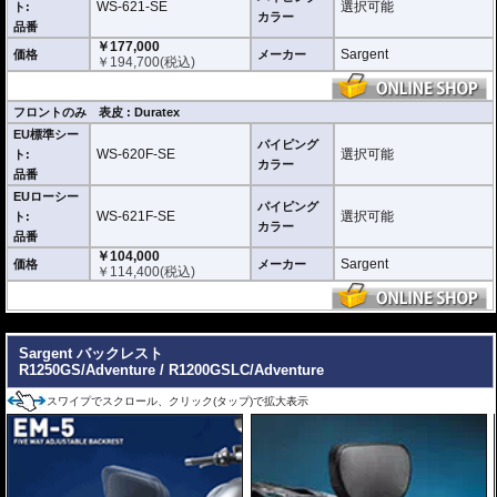
WS-621-SE
選択可能
ト:
カラー
品番
￥177,000
Sargent
価格
メーカー
￥
194,700
(税込)
フロントのみ 表皮 : Duratex
EU標準シー
パイピング
WS-620F-SE
選択可能
ト:
カラー
品番
EUローシー
パイピング
WS-621F-SE
選択可能
ト:
カラー
品番
￥104,000
Sargent
価格
メーカー
￥
114,400
(税込)
---
Sargent バックレスト
R1250GS/Adventure / R1200GSLC/Adventure
スワイプでスクロール、クリック(タップ)で拡大表示