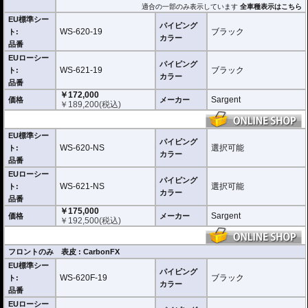
適合の一部のみ表示しています
全車種表示はこちら
※受注後の職人による手作り生産の為、お届けまでに1~2ヶ月程要します。
EU標準シー
パイピング
※オプションのバックレストと併用することにより、疲労度をさらに軽減する
WS-620-19
ブラック
ト:
カラー
ことができます。
品番
EUローシー
・軽量、高快適 Super Cell Atomic Foamを採用
パイピング
・人間工学に基づく設計で長距離走行でも疲れない
WS-621-19
ブラック
ト:
カラー
・操作性を向上するハイグリップゾーンをサイドに設置
品番
・特許取得ゾーンサスペンションテクノロジーで高圧力点の圧力を分散し疲労
￥172,000
を軽減
Sargent
価格
メーカー
￥
189,200
(税込)
・無駄な保熱、重量増につながるゲルを使用せず、硬さ、衝撃吸収等に優れた
独自素材
・ダブルステッチにより充分な強度を確保
EU標準シー
・純正シートと付け替えるだけの簡単取付 完全互換
パイピング
・表皮にはCarbonFXとDuratexを選択可能
WS-620-NS
選択可能
ト:
カラー
・高耐久、メンテナンスフリー。綾織カーボン風 CarbonFX
品番
・高耐久、滑りにくい、メンテナンスフリー Duratex
EUローシー
・シート裏に工具ボックスを装備。
パイピング
WS-621-NS
選択可能
ト:
カラー
内容
表皮素材
品番
CarbonFX
フロント + リア
￥175,000
Sargent
価格
メーカー
CarbonFX
フロントのみ
￥
192,500
(税込)
Duratex
フロント + リア
Duratex
フロントのみ
フロントのみ 表皮 : CarbonFX
EU標準シー
パイピング
WS-620F-19
ブラック
ト:
カラー
品番
EUローシー