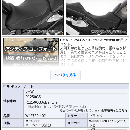
BMW R1250GS / R1250GS Adventure用フ
ロントシート。
人間工学に基づいた革新的な二重構造を採
用し、異なる性質のコアを組み合わせるこ
とで、長距離ツーリングやハードなライデ
ィングによるによる腰への負担を大幅に軽
減します。
また新素材採用で、夏季の炎天下における
つづきを見る
シート表面の温度を従来製品から最大25度
下げることに成功。
EUレギュラーシート
シート高 (シート高 調整機能も そのま
BMW
まお使いいただけます)
R1250GS
EUレギュラー 約85.1-87.1cm
EUロー 約82.0-84.1cm
適合車種
R1250GS Adventure
※約20mmダウン (純正EU標準シート比)
適合の一部のみ表示しています
全車種表示はこちら
W42720-402
ブラック
品番
カラー
￥96,000
Wunderlich / ワンダーリ
価格
メーカー
￥
105,600
(税込)
ッヒ