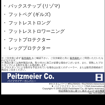
バックステップ (リゾマ)
フットペグ (ギルズ)
フットレストロング
フットレストロワーニング
フットプロテクター
レッグプロテクター
※ ご注文前に必ず
販売規約
をご確認下さい。ご注文確定と共に
販売規約
にご同意いただいたも
のとなります。
※ 商品の多くは海外製品の為、取り付けに加工が必要な場合がございます。また、習熟したプロ
スタップによる取付を強くお奨め致します。
※ プロスタッフによる取付を予定されている場合はお近くのディーラー、または販売店様経由で
商品をご注文ください。
#カスタムパーツ #R1250GS / R1250GS Adventure
パイツマイヤー カンパニー / P&A International
Copyright © 2005-2026 Peitzmeier Co. All rights reserved.
特定商取引法に基づく表示 および 会社概要
Ver. 3.0.03972