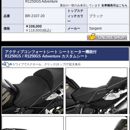
R1250GS Adventure
適合の一部のみ表示しています
全車種表示はこちら
トップステ
BR-2107-20
ブラック
品番
ィッチカラ
ー
￥108,000
Sargent
価格
メーカー
￥
118,800
(税込)
---
アクティブコンフォートシート シートヒーター機能付
R1250GS / R1250GS Adventure カスタムシート
スワイプでスクロール、クリック(タップ)で拡大表示