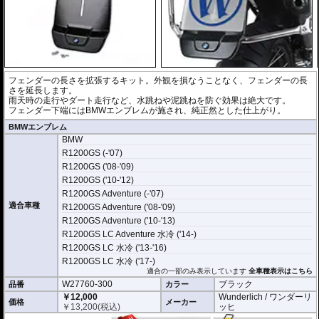
フェンダーの長さを拡張するキット。外観を損なうことなく、フェンダーの長
さを延長します。
雨天時の走行やダート走行など、水跳ねや泥跳ねを防ぐ効果は絶大です。
フェンダー下端にはBMWエンブレムが施され、純正然とした仕上がり。
BMWエンブレム
BMW
R1200GS (-'07)
R1200GS ('08-'09)
R1200GS ('10-'12)
R1200GS Adventure (-'07)
適合車種
R1200GS Adventure ('08-'09)
R1200GS Adventure ('10-'13)
R1200GS LC Adventure 水冷 ('14-)
R1200GS LC 水冷 ('13-'16)
R1200GS LC 水冷 ('17-)
適合の一部のみ表示しています
全車種表示はこちら
W27760-300
ブラック
品番
カラー
￥12,000
Wunderlich / ワンダーリ
価格
メーカー
￥
13,200
(税込)
ッヒ