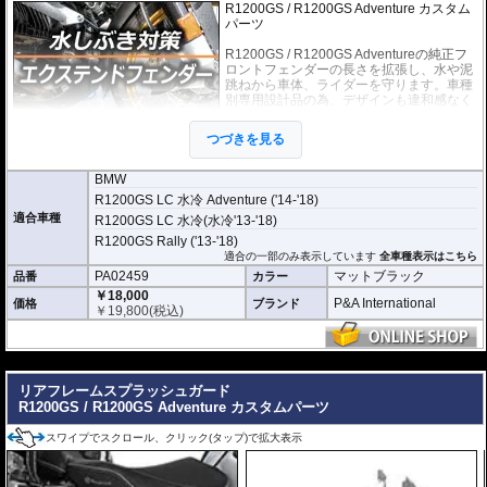
R1200GS / R1200GS Adventure カスタム
パーツ
R1200GS / R1200GS Adventureの純正フ
ロントフェンダーの長さを拡張し、水や泥
跳ねから車体、ライダーを守ります。車種
別専用設計品の為、デザインも違和感なく
スタイリッシュに車体に溶け込みます。手
軽に装着できるカスタムパーツです。
つづきを見る
このエクストラシリーズは標準のエクステ
ンダーフェンダーシリーズよりも大幅に長くなっており、その効果を最大限発
BMW
揮します。また付属のブラケットを使用することで、ハードな走りでもフェン
R1200GS LC 水冷 Adventure ('14-'18)
ダーの振動を抑えます。
適合車種
R1200GS LC 水冷(水冷'13-'18)
どのような効果があるパーツですか？
R1200GS Rally ('13-'18)
R1200GS / R1200GS Adventureの純正フロントフェンダーの長さを拡張し、水
適合の一部のみ表示しています
全車種表示はこちら
や泥跳ねから車体、ライダーを強力に守ります。
PA02459
マットブラック
品番
カラー
￥18,000
標準モデルとの違いは何ですか？
P&A International
価格
ブランド
￥
19,800
(税込)
エクストラシリーズは標準のエクステンダーフェンダーよりも大幅に長く設計
されており、保護効果を最大限発揮します。付属のブラケットによりハードな
走行時の振動も抑制します。
---
リアフレームスプラッシュガード
R1200GS / R1200GS Adventure カスタムパーツ
スワイプでスクロール、クリック(タップ)で拡大表示