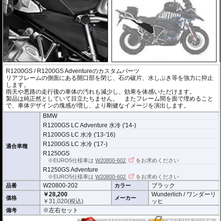
R1200GS / R1200GS Adventureのカスタムパーツ
リアフレームの側面にある開口部を閉じ、石の破片、水しぶき等を強力に抑止
します。
雨天や悪路の走行後の車体の汚れも減少し、効果を体感いただけます。
製品は純正然としていて目立たちません。 またフレーム間を面で埋めること
で、車体デザインの塊感が増し、より剛健なイメージを演出します。
BMW
R1200GS LC Adventure 水冷 ('14-)
R1200GS LC 水冷 ('13-'16)
R1200GS LC 水冷 ('17-)
適合車種
R1250GS
※EURO5仕様車は
W20800-602
をお求めください
R1250GS Adventure
※EURO5仕様車は
W20800-602
をお求めください
W20800-202
ブラック
品番
カラー
￥28,200
Wunderlich / ワンダーリ
価格
メーカー
￥
31,020
(税込)
ッヒ
※左右セット
備考