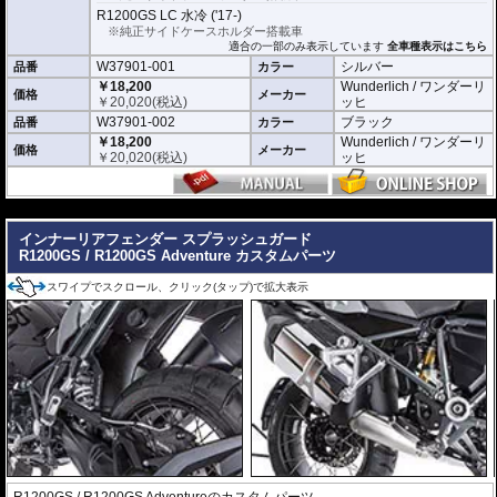
R1200GS LC 水冷 ('17-)
※純正サイドケースホルダー搭載車
適合の一部のみ表示しています
全車種表示はこちら
W37901-001
シルバー
品番
カラー
￥18,200
Wunderlich / ワンダーリ
価格
メーカー
￥
20,020
(税込)
ッヒ
W37901-002
ブラック
品番
カラー
￥18,200
Wunderlich / ワンダーリ
価格
メーカー
￥
20,020
(税込)
ッヒ
---
インナーリアフェンダー スプラッシュガード
R1200GS / R1200GS Adventure カスタムパーツ
スワイプでスクロール、クリック(タップ)で拡大表示
R1200GS / R1200GS Adventureのカスタムパーツ