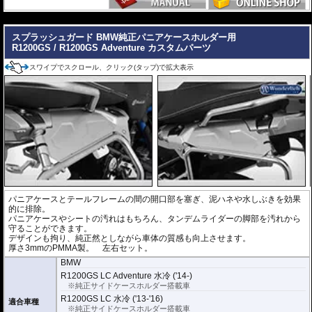
---
スプラッシュガード BMW純正パニアケースホルダー用
R1200GS / R1200GS Adventure カスタムパーツ
スワイプでスクロール、クリック(タップ)で拡大表示
パニアケースとテールフレームの間の開口部を塞ぎ、泥ハネや水しぶきを効果
的に排除。
パニアケースやシートの汚れはもちろん、タンデムライダーの脚部を汚れから
守ることができます。
デザインも拘り、純正然としながら車体の質感も向上させます。
厚さ3mmのPMMA製。 左右セット。
BMW
R1200GS LC Adventure 水冷 ('14-)
※純正サイドケースホルダー搭載車
R1200GS LC 水冷 ('13-'16)
適合車種
※純正サイドケースホルダー搭載車