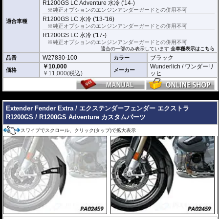
R1200GS LC Adventure 水冷 ('14-)
※純正オプションのエンジンアンダーガードとの併用不可
R1200GS LC 水冷 ('13-'16)
適合車種
※純正オプションのエンジンアンダーガードとの併用不可
R1200GS LC 水冷 ('17-)
※純正オプションのエンジンアンダーガードとの併用不可
適合の一部のみ表示しています
全車種表示はこちら
W27830-100
ブラック
品番
カラー
￥10,000
Wunderlich / ワンダーリ
価格
メーカー
￥
11,000
(税込)
ッヒ
---
Extender Fender Extra / エクステンダーフェンダー エクストラ
R1200GS / R1200GS Adventure カスタムパーツ
スワイプでスクロール、クリック(タップ)で拡大表示