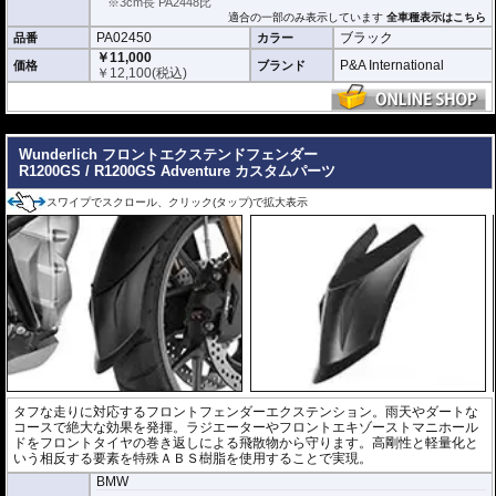
※3cm長 PA2448比
適合の一部のみ表示しています
全車種表示はこちら
PA02450
ブラック
品番
カラー
￥11,000
P&A International
価格
ブランド
￥
12,100
(税込)
---
Wunderlich フロントエクステンドフェンダー
R1200GS / R1200GS Adventure カスタムパーツ
スワイプでスクロール、クリック(タップ)で拡大表示
タフな走りに対応するフロントフェンダーエクステンション。雨天やダートな
コースで絶大な効果を発揮。ラジエーターやフロントエキゾーストマニホール
ドをフロントタイヤの巻き返しによる飛散物から守ります。高剛性と軽量化と
いう相反する要素を特殊ＡＢＳ樹脂を使用することで実現。
BMW