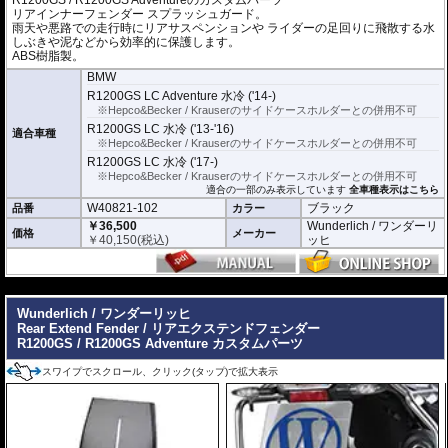
リアインナーフェンダー スプラッシュガード。
雨天や悪路での走行時にリアサスペンションや ライダーの足回りに飛散する水
しぶきや泥などから効率的に保護します。
ABS樹脂製。
BMW
R1200GS LC Adventure 水冷 ('14-)
※Hepco&Becker / Krauserのサイドケースホルダーとの併用不可
R1200GS LC 水冷 ('13-'16)
適合車種
※Hepco&Becker / Krauserのサイドケースホルダーとの併用不可
R1200GS LC 水冷 ('17-)
※Hepco&Becker / Krauserのサイドケースホルダーとの併用不可
適合の一部のみ表示しています
全車種表示はこちら
W40821-102
ブラック
品番
カラー
￥36,500
Wunderlich / ワンダーリ
価格
メーカー
￥
40,150
(税込)
ッヒ
---
Wunderlich / ワンダーリッヒ
Rear Extend Fender / リアエクステンドフェンダー
R1200GS / R1200GS Adventure カスタムパーツ
スワイプでスクロール、クリック(タップ)で拡大表示