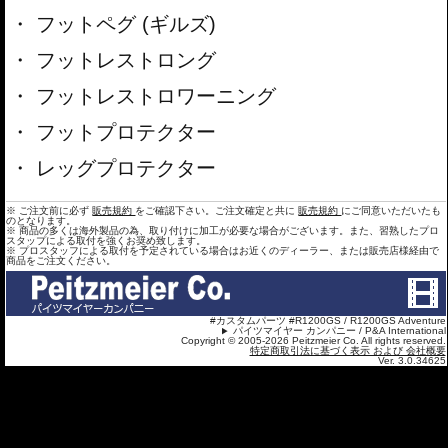
フットペグ (ギルズ)
フットレストロング
フットレストロワーニング
フットプロテクター
レッグプロテクター
※ ご注文前に必ず
販売規約
をご確認下さい。ご注文確定と共に
販売規約
にご同意いただいたも
のとなります。
※ 商品の多くは海外製品の為、取り付けに加工が必要な場合がございます。また、習熟したプロ
スタップによる取付を強くお奨め致します。
※ プロスタッフによる取付を予定されている場合はお近くのディーラー、または販売店様経由で
商品をご注文ください。
#カスタムパーツ #R1200GS / R1200GS Adventure
パイツマイヤー カンパニー / P&A International
Copyright © 2005-2026 Peitzmeier Co. All rights reserved.
特定商取引法に基づく表示 および 会社概要
Ver. 3.0.34625