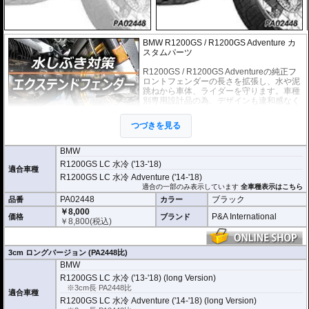
BMW R1200GS / R1200GS Adventure カ
スタムパーツ
R1200GS / R1200GS Adventureの純正フ
ロントフェンダーの長さを拡張し、水や泥
跳ねから車体、ライダーを守ります。車種
別専用設計品の為、デザインも違和感なく
スタイリッシュに車体に溶け込みます。手
軽に装着できるカスタムパーツです。
つづきを見る
取付は付属の強力粘着シートを使い、簡単
に行えます。通常使用での脱落は心配ありませんが、取付作業の不備(洗浄、脱
BMW
脂不十分)等においてはこの限りではありません。ビスまたはトリムクリップが
R1200GS LC 水冷 ('13-'18)
付属しているパッケージについてはこれらの使用を強く推奨いたします。使用
適合車種
R1200GS LC 水冷 Adventure ('14-'18)
されていない場合の脱落による保証は致しかねます。
適合の一部のみ表示しています
全車種表示はこちら
どのような効果があるパーツですか？
PA02448
ブラック
品番
カラー
R1200GS / R1200GS Adventureの純正フロントフェンダーの長さを拡張し、水
￥8,000
や泥跳ねから車体、ライダーを強力に守ります。
P&A International
価格
ブランド
￥
8,800
(税込)
※写真はイメージです。車種により、フェンダーのデザインは多少異なりま
す。
3cm ロングバージョン (PA2448比)
BMW
R1200GS LC 水冷 ('13-'18) (long Version)
※3cm長 PA2448比
適合車種
R1200GS LC 水冷 Adventure ('14-'18) (long Version)