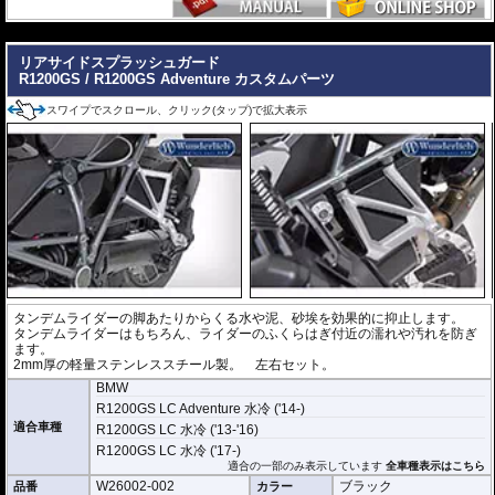
---
リアサイドスプラッシュガード
R1200GS / R1200GS Adventure カスタムパーツ
スワイプでスクロール、クリック(タップ)で拡大表示
タンデムライダーの脚あたりからくる水や泥、砂埃を効果的に抑止します。
タンデムライダーはもちろん、ライダーのふくらはぎ付近の濡れや汚れを防ぎ
ます。
2mm厚の軽量ステンレススチール製。 左右セット。
BMW
R1200GS LC Adventure 水冷 ('14-)
適合車種
R1200GS LC 水冷 ('13-'16)
R1200GS LC 水冷 ('17-)
適合の一部のみ表示しています
全車種表示はこちら
W26002-002
ブラック
品番
カラー