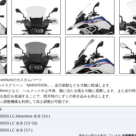
StreetFighter V4/S
Tiger 800/XC
CRF1000L AfricaTwin
XT700Z Tenere700
Z250
V
MP3
SuperSport 950
Tiger 850 Sport
CRF1100L AfricaTwin
XT1200Z SuperTener
Z400
V
FANTIC
Tiger 900
Crossrunner
YZF-R1 15-
Z500
V
Caballero
Tiger 1200 GT
Crosstourer
YZF-R1 -14
Z650/S
V
Tiger 1200 Rally
CTX700N
YZF-R125
Z650RS
V
Tiger 1200 XR/XC
Dax125
YZF-R15
Z7 Hybrid
V
Tiger 1200 Explorer
FORZA 750
YZF-R3 / YZF-R25
Z750
2
Tiger Sport 800
GB350S
YZF-R6
Z750R
-
Tiger Sport 660
GROM MSX125
YZF-R7
Z800
Tracker 400
Monkey125
YZF-R9
Z900
Trident 660
NC700S
その他
Z900RS / c
Trident 800
NC750S
Z1000
その他
NC750X 21-
Z1000SX
NC750X -20
Z1100
NC700X
Z H2
 Adventureのカスタムパーツ
NT1100
ZX-4R/R
ハイスクリーン「MARATHON」。走行振動などを大幅に軽減します。
NX400 / NX500
ZX-6R
mm x 476mmとなり、ヘルメットや上半身、腕に当たる風を大幅に遮断します。また走行
PCX 125
ZX-10R/R
る負圧を低減することで、雨天時のしずくの巻き込みも抑止します。
REBEL 250
ZX-14R
ン調整機構を利用して高さ調整が可能です。
REBEL 500
ZZR1400
W
REBEL 1100
00GS LC Adventure 水冷 ('14-)
VFR800F
VFR1200F
00GS LC 水冷 ('13-'16)
VFR800X Crossrunner
00GS LC 水冷 ('17-)
VFR1200X Crosstourer
適合の一部のみ表示しています
全車種表