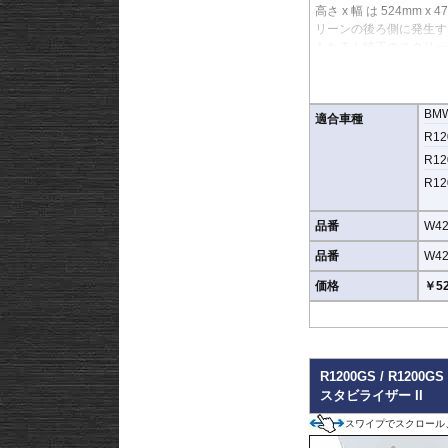
高さ x 幅 は 524
リーンの後ろ側に発生す
もちろん純正のスクリー
BM
適合車種
R12
R12
R12
品番
W42
品番
W42
価格
￥52
R1200GS / R1200
スタビライザー II
スワイプでスクロール