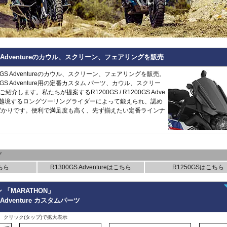
Hypermotard 796
トラッカー400
CB125R
MT-09 -20
1400GTR
-07
Continenta
B
VRSCDX
890 Duke/R
Hypermotard 698 Mono
デイトナ660
CB250R/CB300R
MT-09 Tracer
Eliminator
GT 650
Continenta
B
VRSCDXA
990 Duke
Hyperstrada 821
Bonneville America
CB650R
MT-10
ER6n
GT 535
Guerrilla
VRSCD
SuperDuke
Monster
Bonneville Bobber
CB1000R
NIKEN/GT
ER6f
450
Hunter
VRSCX
1290 SuperDuke
Monster V2
Bonneville Speedmaster
CB500 Hornet
R1 15-
KLE500
350
Himalayan
2
VRSCAW
1390 SuperDuke
Monster 696
Bonneville T100
CB750 Hornet
R1 -14
KLR650
450
Himalayan
-
B
VRSCA
125 Enduro R
00GS Adventureのカウル、スクリーン、フェアリングを販売
Monster 796
Bonneville T120
CB1000 Hornet
R125
Meguro S1
411
Interceptor
VRSCB
390 Enduro R
Monster 821
Bonneville
CB1000GT
R15
Ninja 125
650
Meteor
XL883
690 Enduro R
1200GS Adventureのカウル、スクリーン、フェアリングを販売。
Monster 890
Daytona 660
CB1100
R3 / R25
Ninja 250
350
Super
XL1200C
125 SMC R
1200GS Adventure用の定番カスタム パーツ、カウル、スクリー
Monster 937
Daytona 675
CB1100 EX
R6
Ninja 400
Meteor
Scram
XL1200L
390 SMC R
介します。私たちが提案するR1200GS / R1200GS Adve
Monster 1100 Evo
ROCKET 3
CB1100 RS
R7
Ninja 500
650
411
Shotgun
XL1200N
690 SMC R
ーツは越境するロングツーリングライダーによって鍛えられ、認め
Monster 1100 S
Scrambler 400X
CB1300
SCR950
Ninja 636
650
XL1200R
890 SMT
CFMOTO
ばかりです。便利で満足度も高く、先ず揃えたい定番ラインナ
Monster 1200
Scrambler 400XC
CBF1000
SR400
Ninja 650
XL1200X Forty-Eight
990 Supermoto R
125NK
Multistrada V2
Scrambler 900
CBF1000F
Tenere700
Ninja 7 Hyb
RC125
450MT
Multistrada 950
Scrambler 1200
CBR650F
T-MAX560/TECH M
Ninja 1000
RC200
675NK
Multistrada 1200/S
Speed 400
CBR650R
T-MAX530/SX
Ninja 1100
RC390
675SR-R
Multistrada 1260/S
Speed Triple 1200
CBR400R/CBR500R
Tracer 900
Ninja H2 S
RC8
700CL-X
プ
Multistrada Enduro
Speed Triple 1050
CBR600RR
Tracer 9/GT
Versys-X 2
990 RC R
700MT
Multistrada V4
Speed Twin 900
CBR1000RR
XMAX
Versys 650
ちら
R1300GS Adventureはこちら
R1250GSはこちら
800MT/-X
Panigale
Speed Twin 1200
CBR1000RR-R
XSR125
Versys 100
2
1000MT-
Scrambler
Street Scrambler
CL250
XSR700
Versys 110
-
X
その他
ン 「MARATHON」
Scrambler 1100
Street Triple
CL500
XSR900 22-
Vulcan S
ZONTES
GS Adventure カスタムパーツ
Scrambler Sixty2
Street Twin
CRF250L
XSR900 -21
W230
G
125-C2
StreetFighter
Thruxton 1200/R
CRF250 RALLY
XSR900GP
W800 / W6
、クリック(タップ)で拡大表示
StreetFighter V2/S
Thruxton
CRF450L
XJR1300
Z125
V
Piaggio