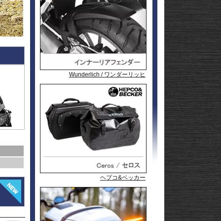
l
andit
GSF1200
l
andit
GSX1250
GSX1300
Hayabusa
GSX1300
1-
Hayabusa
GSX1300BK
20
-King
GSX-
R125
GSX-
R600
GSX-
R750
GSX-
Wunderlich / ワンダーリッヒ
Wunderlich / ワンダーリッヒ
Wunderlich / ワンダーリッヒ
Wunderlich / ワンダーリッヒ
R1000/R
GSX-
S125
GSX-
S750
GSX-8R
GSX-8S
rid
GSX-8T
AX
GSX-8TT
GSX-
X
S1000/F
GSX-
50
S1000GT
GSX-
S1000GX
Hayabusa
0
1-
Hayabusa
ヘプコ&ベッカー
ヘプコ&ベッカー
ヘプコ&ベッカー
ヘプコ&ベッカー
ヘプコ&ベッカー
ヘプコ&ベッカー
0
20
KATANA
SFV650
ladius
SV650/X
50
SV-7GX
-