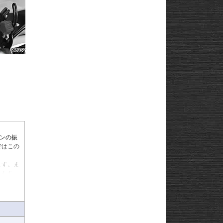
リーンの振
ではこの
ます。ま
けます。
補強ステ
ん。