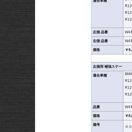
適合車種
R12
R12
R12
左側 品番
W43
右側 品番
W43
価格
￥9,
左側用 補強ステー
BM
適合車種
R12
R12
R12
品番
W43
価格
￥8,
備考
※ス