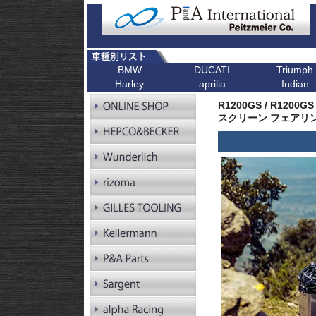
BMW
DUCATI
Triumph
Harley
aprilia
Indian
R シリーズ
F シリーズ
ピックアップ
K シリーズ
ピックアップ
ピックアップ
ピックアップ
ピックアップ
R1300GS
F900XR
Scrambler
K1600GT/GTL
Bonneville T1
R1200GS / R1200G
R1300GS
F900R
Scrambler 1100
K1600B
Tiger 900
Pan America
スクリーン フェアリン
Adventure
R1250GS
F900GS
Multistrada V4
K1600GrandAm
Trident 660
Kellermann ウインカー
R1250GS
F900GS Adventure
Monster V2
K1300R
SpeedTwin 90
Adventure
R18
F850GS
Monster
K1300S
Scrambler 900
R18B
F800GS 24-
Diavel
K1200R
StreetTwin
R18 Classic
F800GS -18
X Diavel
K1200S
StreetTriple
R18 Roctane
F750GS
DesertX
K1300GT
Scrambler 40
R18
F700GS
K1200GT
Scrambler 40
Transcontinental
R12
F650GS
K1200LT
Speed 400
R12 nineT
F450GS
Tracker 400
R12 G/S
F800R
R12S
F800GT
RnineT
F800ST
RnineT Urban G/S
F800S
RnineT Scrambler
RnineT Racer