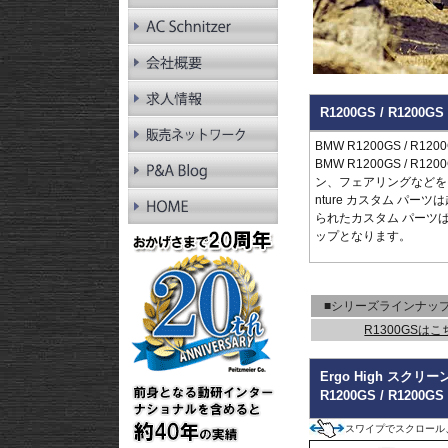
RnineT Pure
R1200GS LC
R1200GS LC Adv.
R1200GS
R1200GS Adv.
R1300RT
R1200GS / R12
R1250RT
R1200RT LC
BMW R1200GS / R
R1200RT
BMW R1200GS / R
R1300R
ン、フェアリングなどをご紹
R1250R
nture カスタム パ
R1200R LC
られたカスタム パーツ
R1200R
ップとなります。
R1300RS
R1250RS
R1200RS LC
■シリーズラインナッ
R1300GSはこ
Ergo High スクリー
R1200GS / R1200
スワイプでスクロール