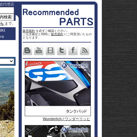
総代理店
ちら
まで。
KI
販売規約
を必ずご確認ください。
ご注文確定と同時に
販売規約
にご同意頂いたもの
rs
車種名
となります。
a
Others
ター
Vストロ
車種一覧
ーム 250
Vストロ
0
ページ
25
ーム 650
Vストロ
0
ckster
50
ーム 800
Vストロ
0
dventure
00
ーム
Vストロ
9R
moto
00
1000
ーム
Vストロ
00
36
050 23-
ーム
カタナ
78RR
GS
50
050 -22
隼 21-
 / OHV
 ハイブ
隼 -20
00
andit
00
-King
2 SX
L650 V-
 250
Strom
DL1000
650
-Strom
DR-Z4S
Wunderlich / ワンダーリッヒ
Wunderlich / ワンダーリッヒ
Wunderlich / ワンダーリッヒ
Wunderlich / ワンダーリッヒ
1000
DR-Z4SM
1100
ladius
GSF1250