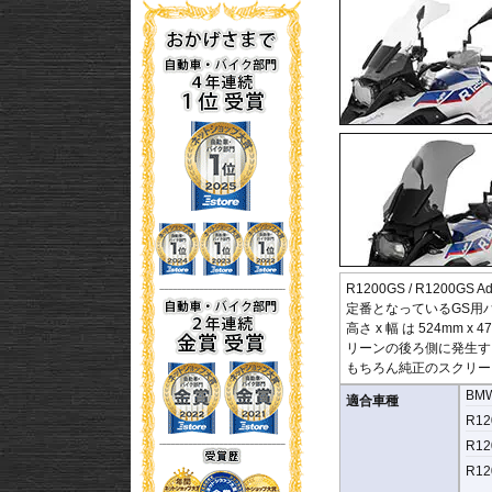
R1200GS / R1200GS
定番となっているGS用
高さ x 幅 は 524
リーンの後ろ側に発生す
もちろん純正のスクリー
BM
適合車種
R12
R12
R12