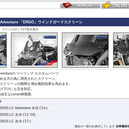
0GS Adventure 「ERGO」ウインドガードスクリーン
、クリック(タップ)で拡大表示
 Adventureの ツーリング
カスタムパーツ
める方の為に用意されたスクリーン。
スクリーンの隙間を埋め風防効果を高めます。
げ下げにも完全対応。
頑丈なLexan樹脂製。
W
00GS LC Adventure 水冷 ('14-)
00GS LC 水冷 ('13-'16)
00GS LC 水冷 ('17-)
適合の一部のみ表示しています
全車種表