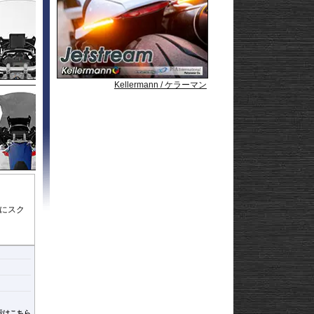
Strom250
-
e
Strom650
-
Strom800
-
Strom800DE
-
Strom1000
-
ABS 14-
Strom1050/DE
-
3-
Strom1050/XT
GN125
Kellermann / ケラーマン
Kellermann / ケラーマン
Kellermann / ケラーマン
Kellermann / ケラーマン
Kellermann / ケラーマン
22
afe
時にスク
示はこちら