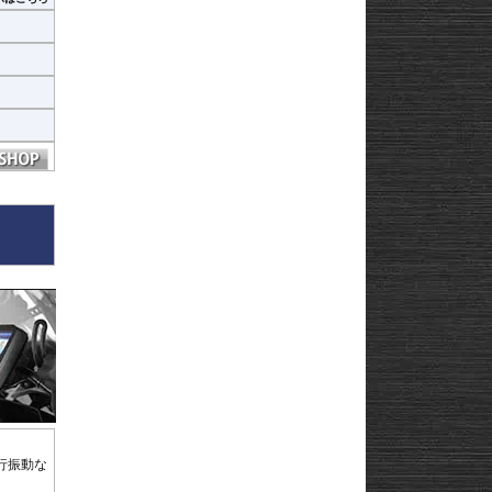
ヒ
ヒ
行振動な