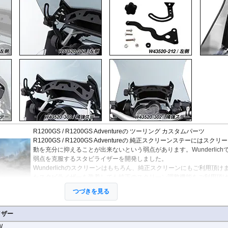
R1200GS / R1200GS Adventureの ツーリング カスタムパーツ
R1200GS / R1200GS Adventureの 純正スクリーンステーにはスク
動を充分に抑えることが出来ないという弱点があります。Wunderlich
弱点を克服するスタビライザーを開発しました。
Wunderlichのスクリーンはもちろん、純正スクリーンにもご利用頂け
たスタビライザーを装着しても純正のスクリーン調整機能をご利用頂
つづきを見る
また左側のスタビライザーに補強ステーを設置することで強固にする
ーもラインナップ。※この際、右側のスタビライザーは併用できませ
イザー
W