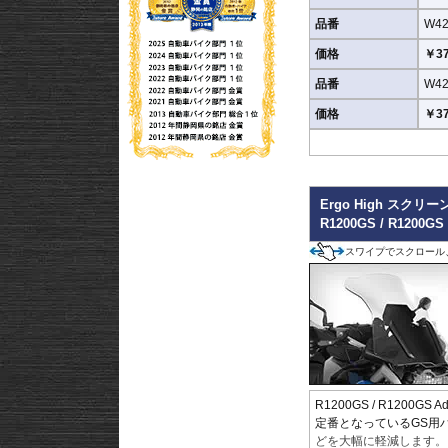
品番
W42
価格
￥37
品番
W42
価格
￥37
Ergo High スクリ
R1200GS / R1200
スワイプでスクロール
R1200GS / R1200GS
定番となっているGS用ハ
どを大幅に軽減します。