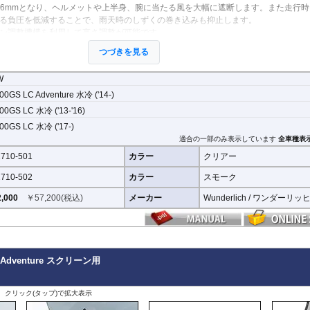
mm x 476mmとなり、ヘルメットや上半身、腕に当たる風を大幅に遮断します。また走行
る負圧を低減することで、雨天時のしずくの巻き込みも抑止します。
ン調整機構を利用して高さ調整が可能です。
つづきを見る
W
00GS LC Adventure 水冷 ('14-)
00GS LC 水冷 ('13-'16)
00GS LC 水冷 ('17-)
適合の一部のみ表示しています
全車種表
710-501
カラー
クリアー
710-502
カラー
スモーク
,000
￥
57,200
(税込)
メーカー
Wunderlich / ワンダーリッ
GS Adventure スクリーン用
、クリック(タップ)で拡大表示