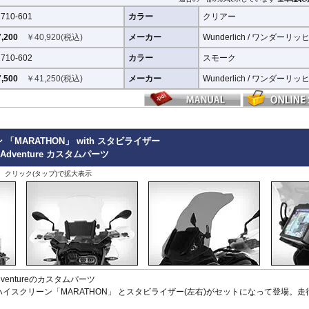
X-ADV 21-
710-601
カラー
クリアー
X-ADV -20
XL750 Transalp
,200
￥
40,920
(税込)
メーカー
Wunderlich / ワンダーリッ
その他
710-602
カラー
スモーク
,500
￥
41,250
(税込)
メーカー
Wunderlich / ワンダーリッ
ーン 「MARATHON」 with スタビライザー
GS Adventure カスタムパーツ
、クリック(タップ)で拡大表示
 Adventureのカスタムパーツ
イスクリーン「MARATHON」 とスタビライザー(左右)がセットになって登場。走