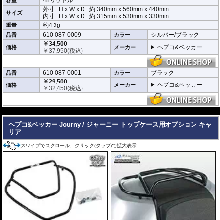
48リットル
容量
外寸 : H x W x D : 約
340mm
x
560mm
x
440mm
サイズ
内寸 : H x W x D : 約 315mm x 530mm x 330mm
約4.3g
重量
610-087-0009
シルバー/ブラック
品番
カラー
￥34,500
ヘプコ&ベッカー
価格
メーカー
￥
37,950
(税込)
610-087-0001
ブラック
品番
カラー
￥29,500
ヘプコ&ベッカー
価格
メーカー
￥
32,450
(税込)
---
ヘプコ&ベッカー Journy / ジャーニー トップケース用オプション キャ
リア
スワイプでスクロール、クリック(タップ)で拡大表示