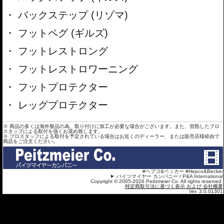
バックステップ (リゾマ)
フットペグ (ギルズ)
フットレストロング
フットレストロワーニング
フットプロテクター
レッグプロテクター
※ 商品の多くは海外製品の為、取り付けに加工が必要な場合がございます。また、習熟したプロ
スタップによる取付を強くお奨め致します。
※ プロスタッフによる取付を予定されている場合はお近くのディーラー、または販売店様経由で
商品をご注文ください。
#ヘプコ&ベッカー #Hepco&Becker
パイツマイヤー カンパニー / P&A International
Copyright © 2005-2026 Peitzmeier Co. All rights reserved.
特定商取引法に基づく表示 および 会社概要
Ver. 3.0.01301