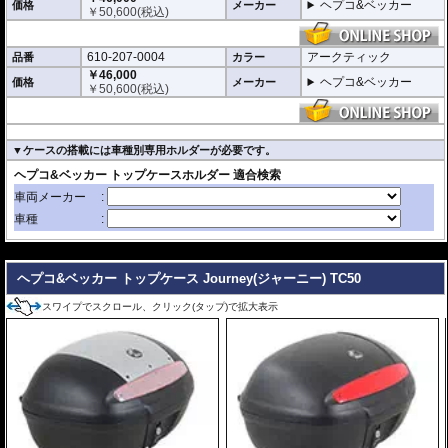
ヘプコ&ベッカー
価格
メーカー
￥
50,600
(税込)
610-207-0004
アークティック
品番
カラー
￥46,000
ヘプコ&ベッカー
価格
メーカー
￥
50,600
(税込)
▼ケースの搭載には車種別専用ホルダーが必要です。
---
ヘプコ&ベッカー トップケース Journey(ジャーニー) TC50
スワイプでスクロール、クリック(タップ)で拡大表示