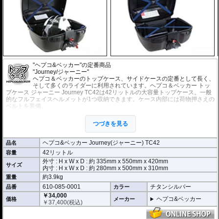
"ヘプコ&ベッカー"の定番商品
"Journey/ジャーニー"
ヘプコ＆ベッカーのトップケース、サイドケースの定番として長く、
そして多くのライダーに利用されています。ヘプコ＆ベッカー トッ
プケース ジャーニー Journey TC42は42リットルの大容量トップケース。一般
的なフルフェイスヘルメットが1つ収納できます。ケース内部には荷物押さえの
ベルトを装備。
同デザインのサイドケースもラインナップにあり、デザインを統一するなら
ば、もっとも適したモデルです。耐衝撃樹脂製。
つづきを見る
オプションに 蓋の上に取り付けるキャリア、背もたれとして利用するバックレ
スト、荷物を一纏めにできるインナーバッグがあります。
※ヘプコ＆ベッカー車種別専用トップケースホルダー、又は汎用トップケース
ヘプコ&ベッカー Journey(ジャーニー) TC42
品名
ホルダー
をベースとして車体に設置し、そのホルダーに取り付けます。ホルダ
42リットル
容量
ーは別途ご用意ください。
■ヘプコ&ベッカー製ケースの取り付け方
外寸 : H x W x D : 約
335mm
x
550mm
x
420mm
サイズ
内寸 : H x W x D : 約 280mm x 500mm x 310mm
▼ケースの搭載には車種別専用ホルダーが必要です。
約3.9kg
重量
610-085-0001
チタンシルバー
品番
カラー
￥34,000
ヘプコ&ベッカー
価格
メーカー
￥
37,400
(税込)