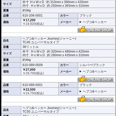
外寸 :H x W x D : 約
310mm
x
390mm
x
420mm
取付の際には車両側の強度をご確認ください。強度不足の場合は必ず充分な補
サイズ
内寸 : H x W x D : 約 250mm x 365mm x 310mm
強を施してください。
約3kg
重量
610-206-0001
ブラック
品番
カラー
￥17,200
ヘプコ&ベッカー
価格
メーカー
￥
18,920
(税込)
ヘプコ&ベッカー Journey(ジャーニー)
品名
TC40 ユニバーサルタイプ
38リットル
容量
外寸 : H x W x D : 約
320mm
x
480mm
x
420mm
サイズ
内寸 : H x W x D : 約 290mm x 435mm x 310mm
約4kg
重量
610-089-0009
シルバー/ブラック
品番
カラー
￥27,000
ヘプコ&ベッカー
価格
メーカー
￥
29,700
(税込)
610-089-0001
ブラック
品番
カラー
￥22,500
ヘプコ&ベッカー
価格
メーカー
￥
24,750
(税込)
ヘプコ&ベッカー Journey(ジャーニー)
品名
TC50 ユニバーサルタイプ