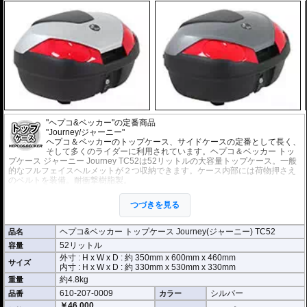
"ヘプコ&ベッカー"の定番商品
"Journey/ジャーニー"
ヘプコ＆ベッカーのトップケース、サイドケースの定番として長く、
そして多くのライダーに利用されています。ヘプコ＆ベッカー トッ
プケース ジャーニー Journey TC52は52リットルの大容量トップケース。一般
的なフルフェイスヘルメットが２つ収納できます。ケース内部には荷物押さえ
のベルトを装備。耐衝撃樹脂製。
オプションに荷物を一纏めにできるインナーバッグがあります。
※ヘプコ＆ベッカー車種別専用トップケースホルダー、又は汎用トップケース
つづきを見る
ホルダー
をベースとして車体に設置し、そのホルダーに取り付けます。ホルダ
ーは別途ご用意ください。
■ヘプコ&ベッカー製ケースの取り付け方
ヘプコ&ベッカー トップケース Journey(ジャーニー) TC52
品名
52リットル
容量
▼ケースの搭載には車種別専用ホルダーが必要です。
外寸 : H x W x D : 約
350mm
x
600mm
x
460mm
サイズ
内寸 : H x W x D : 約 330mm x 530mm x 330mm
約4.8kg
重量
610-207-0009
シルバー
品番
カラー
￥46,000