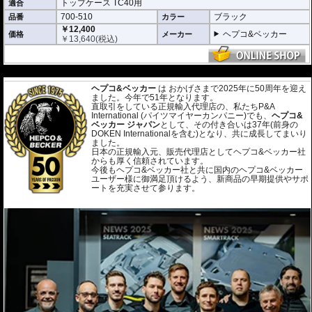
トップケース TC40用
適合
700-510
ブラック
品番
カラー
￥12,400
ヘプコ&ベッカー
価格
メーカー
￥
13,640
(税込)
---
ヘプコ&ベッカー
は おかげさまで2025年に50周年を迎え
ました。今年で51年となります。
直取引をしている正規輸入代理店の、私たちP&A
International (パイツマイヤーカンパニー)でも、
ヘプコ&
ベッカー ジャパン
として、その付き合いは37年(前身の
DOKEN Internationalを含む)となり、共に成長してまいり
ました。
日本の正規輸入元、販売代理店としてヘプコ&ベッカー社
からも厚く信頼されています。
今後もヘプコ&ベッカー社と共に国内のヘプコ&ベッカー
ユーザー様に御満足頂けるよう、新商品の早期提供やサポ
ートを充実させて参ります。