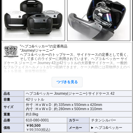
"ヘプコ&ベッカー"の定番商品
"Journey/ジャーニー"
ヘプコ＆ベッカーのトップケース、サイドケースの定番として長く、
そして多くのライダーに利用されています。ヘプコ＆ベッカー サイ
ドケース ジャーニー Journey 42は42リットルの大容量サイドケース。一般的
なフルフェイスヘルメットが1つ収納できます。ケース内部には荷物押さえのベ
ルトを装備。耐衝撃樹脂製。
オプションに荷物を一纏めにできるインナーバッグがあります。
※ヘプコ＆ベッカー車種別専用サイドケースホルダー
をベースとして車体に設
つづきを見る
置し、そのホルダーに取り付けます。ホルダーは別途ご用意ください。
※商品は左右セットです。
■ヘプコ&ベッカー製ケースの取り付け方
ヘプコ&ベッカー Journey(ジャーニー) サイドケース 42
品名
42リットル
容量
▼ケースの搭載には車種別専用ホルダーが必要です。
外寸 : H x W x D : 約
335mm
x
550mm
x
420mm
サイズ
内寸 : H x W x D : 約 280mm x 500mm x 310mm
約3.8kg
重量
610-080-0001
チタンシルバー
品番
カラー
￥90,500
ヘプコ&ベッカー
価格
メーカー
￥
99,550
(税込)