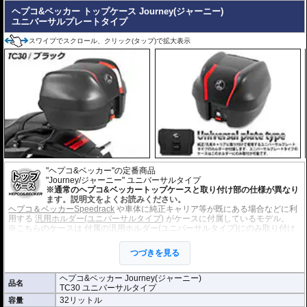
ヘプコ&ベッカー トップケース Journey(ジャーニー)
ユニバーサルプレートタイプ
スワイプでスクロール、クリック(タップ)で拡大表示
"ヘプコ&ベッカー"の定番商品
"Journey/ジャーニー" ユニバーサルタイプ
※通常のヘプコ&ベッカートップケースと取り付け部の仕様が異なり
ます。説明文をよくお読みください。
ヘプコ＆ベッカーSpeedrack
や車体に純正キャリア等が既にある場合などに利
用する
汎用ホルダー(ユニバーサルタイプ)
がケースに付属しているモデル。
※こちらのケースは 付属の汎用ホルダー(ユニバーサルタイプ)にのみ取り付け
が可能です。
※パイプタイプのトップケースホルダーやAlurack(アルラック)、Easyrack(イ
つづきを見る
ージーラック)
、スマートラックには取付できません。
また、
ヘプコ＆ベッカーSpeedrack
に汎用ホルダー(ユニバーサルタイプ)を取
り付けることも可能です。
ヘプコ&ベッカー Journey(ジャーニー)
品名
オプションに 蓋の上に取り付けるキャリア、背もたれとして利用するバックレ
TC30 ユニバーサルタイプ
スト、荷物を一纏めにできるインナーバッグがあります。
32リットル
容量
＜重要＞