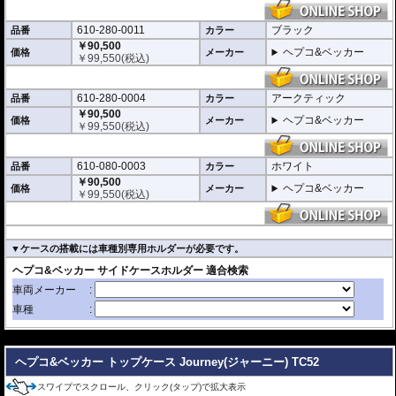
610-280-0011
ブラック
品番
カラー
￥90,500
ヘプコ&ベッカー
価格
メーカー
￥
99,550
(税込)
610-280-0004
アークティック
品番
カラー
￥90,500
ヘプコ&ベッカー
価格
メーカー
￥
99,550
(税込)
610-080-0003
ホワイト
品番
カラー
￥90,500
ヘプコ&ベッカー
価格
メーカー
￥
99,550
(税込)
▼ケースの搭載には車種別専用ホルダーが必要です。
---
ヘプコ&ベッカー トップケース Journey(ジャーニー) TC52
スワイプでスクロール、クリック(タップ)で拡大表示