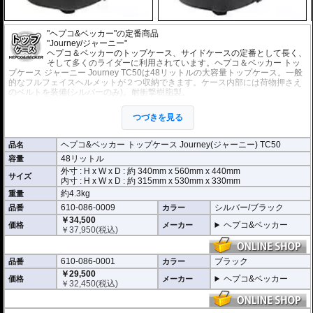
"ヘプコ&ベッカー"の定番商品
"Journey/ジャーニー"
ヘプコ＆ベッカーのトップケース、サイドケースの定番として長く、
そして多くのライダーに利用されています。ヘプコ＆ベッカー トッ
プケース ジャーニー Journey TC50は48リットルの大容量トップケース。一般
的なフルフェイスヘルメットが２つ収納できます。ケース内部には荷物押さえ
のベルトを装備(シルバーのみ)。耐衝撃樹脂製。
オプションに荷物を一纏めにできるインナーバッグがあります。
※ヘプコ＆ベッカー車種別専用トップケースホルダー、又は汎用トップケース
つづきを見る
ホルダー
をベースとして車体に設置し、そのホルダーに取り付けます。ホルダ
ーは別途ご用意ください。
■ヘプコ&ベッカー製ケースの取り付け方
ヘプコ&ベッカー トップケース Journey(ジャーニー) TC50
品名
48リットル
容量
▼ケースの搭載には車種別専用ホルダーが必要です。
外寸 : H x W x D : 約
340mm
x
560mm
x
440mm
サイズ
内寸 : H x W x D : 約 315mm x 530mm x 330mm
約4.3kg
重量
610-086-0009
シルバー/ブラック
品番
カラー
￥34,500
ヘプコ&ベッカー
価格
メーカー
￥
37,950
(税込)
610-086-0001
ブラック
品番
カラー
￥29,500
ヘプコ&ベッカー
価格
メーカー
￥
32,450
(税込)