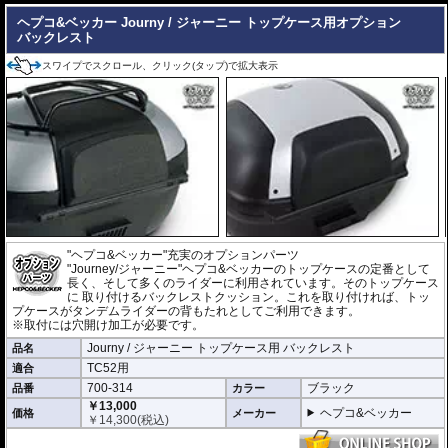
ヘプコ&ベッカー Journy / ジャーニー トップケース用オプション
バックレスト
スワイプでスクロール、クリック(タップ)で拡大表示
"ヘプコ&ベッカー"充実のオプションパーツ
"Journey/ジャーニー"ヘプコ&ベッカーのトップケースの定番として
長く、そして多くのライダーに利用されています。そのトップケース
に 取り付けるバックレストクッション。これを取り付ければ、トッ
プケースがタンデムライダーの背もたれとしてご利用できます。
※取付には穴開け加工が必要です。
Journy / ジャーニー トップケース用 バックレスト
品名
TC52用
適合
700-314
ブラック
品番
カラー
￥13,000
ヘプコ&ベッカー
価格
メーカー
￥
14,300
(税込)