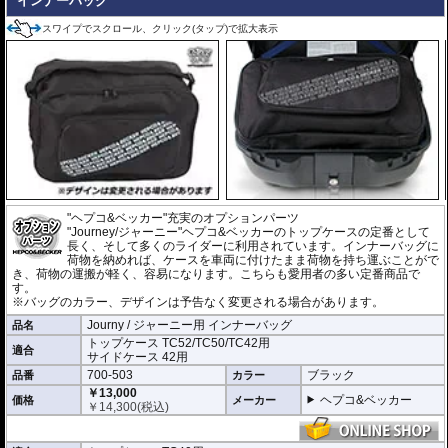
インナーバッグ
スワイプでスクロール、クリック(タップ)で拡大表示
"ヘプコ&ベッカー"充実のオプションパーツ
"Journey/ジャーニー"ヘプコ&ベッカーのトップケースの定番として
長く、そして多くのライダーに利用されています。インナーバッグに
荷物を納めれば、ケースを車両に付けたまま荷物を持ち運ぶことがで
き、荷物の運搬が軽く、容易になります。こちらも愛用者の多い定番商品で
す。
※バッグのカラー、デザインは予告なく変更される場合があります。
Journy / ジャーニー用 インナーバッグ
品名
トップケース TC52/TC50/TC42用
適合
サイドケース 42用
700-503
ブラック
品番
カラー
￥13,000
ヘプコ&ベッカー
価格
メーカー
￥
14,300
(税込)