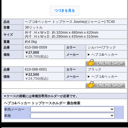
オプションに荷物を一纏めにできるインナーバッグがあります。
※ヘプコ＆ベッカー車種別専用トップケースホルダー、又は汎用トップケース
つづきを見る
ホルダー
をベースとして車体に設置し、そのホルダーに取り付けます。ホルダ
ーは別途ご用意ください。
■ヘプコ&ベッカー製ケースの取り付け方
ヘプコ&ベッカー トップケース Journey(ジャーニー) TC40
品名
38リットル
容量
▼ケースの搭載には車種別専用ホルダーが必要です。
外寸 : H x W x D : 約
320mm
x
480mm
x
420mm
サイズ
内寸 : H x W x D : 約 290mm x 435mm x 310mm
約4.0kg
重量
610-088-0009
シルバー/ブラック
品番
カラー
￥27,000
ヘプコ&ベッカー
価格
メーカー
￥
29,700
(税込)
610-088-0001
ブラック
品番
カラー
￥22,500
ヘプコ&ベッカー
価格
メーカー
￥
24,750
(税込)
▼ケースの搭載には車種別専用ホルダーが必要です。
---