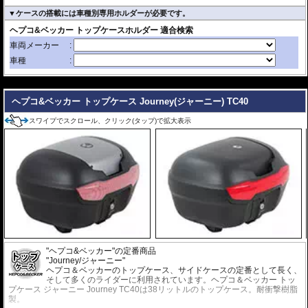
▼ケースの搭載には車種別専用ホルダーが必要です。
---
ヘプコ&ベッカー トップケース Journey(ジャーニー) TC40
スワイプでスクロール、クリック(タップ)で拡大表示
"ヘプコ&ベッカー"の定番商品
"Journey/ジャーニー"
ヘプコ＆ベッカーのトップケース、サイドケースの定番として長く、
そして多くのライダーに利用されています。ヘプコ＆ベッカー トッ
プケース ジャーニー Journey TC40は38リットルのトップケース。耐衝撃樹脂
製。