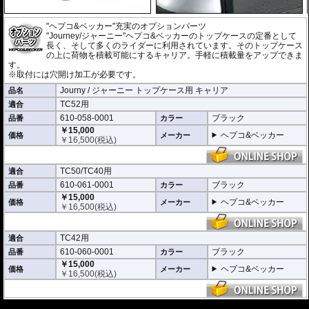
"ヘプコ&ベッカー"充実のオプションパーツ
"Journey/ジャーニー"ヘプコ&ベッカーのトップケースの定番として
長く、そして多くのライダーに利用されています。そのトップケース
の上に荷物を積載可能にするキャリア。手軽に積載量をアップできま
す。
※取付には穴開け加工が必要です。
Journy / ジャーニー トップケース用 キャリア
品名
TC52用
適合
610-058-0001
ブラック
品番
カラー
￥15,000
ヘプコ&ベッカー
価格
メーカー
￥
16,500
(税込)
TC50/TC40用
適合
610-061-0001
ブラック
品番
カラー
￥15,000
ヘプコ&ベッカー
価格
メーカー
￥
16,500
(税込)
TC42用
適合
610-060-0001
ブラック
品番
カラー
￥15,000
ヘプコ&ベッカー
価格
メーカー
￥
16,500
(税込)
---